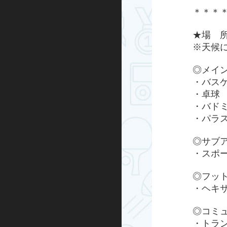
＊＊＊
ハンドボール
★場 
運動あそび
※天候
屋外プログラム
◎メイ
・バス
・卓球
グランドゴルフ
・バド
・パラ
水泳・アクア
◎サブ
走り方教室
・スポ
ミズノ・スポーツ塾
◎フッ
・ヘキ
ランニング
◎コミ
忍者学校
・トラ