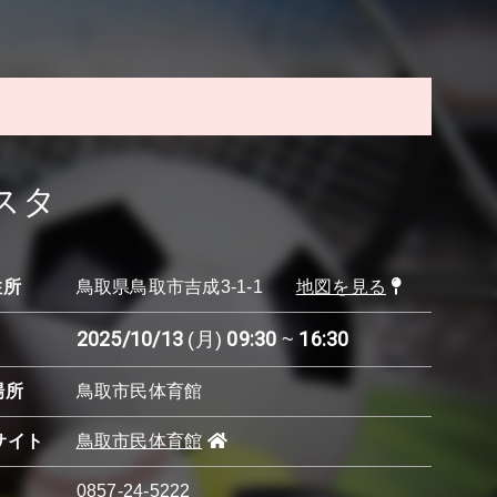
スタ
住所
鳥取県鳥取市吉成3-1-1
地図を見る
2025/10/13
09:30
16:30
(月)
~
場所
鳥取市民体育館
サイト
鳥取市民体育館
0857-24-5222