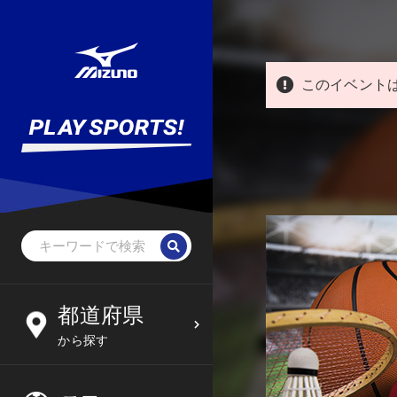
このイベント
野球・ソフトボール
未就学児
北海道
都道府県
6
09
から探す
サッカー
小学生
東北
木
金
土
日
フットサル
中学生
関東