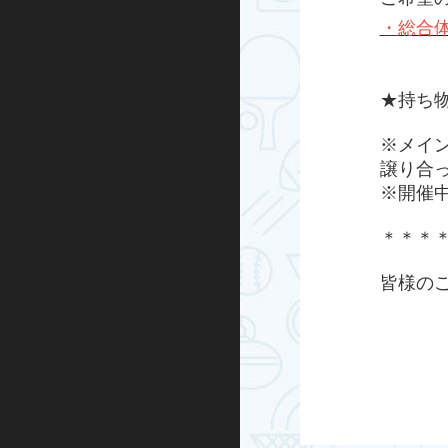
キックボード
・
総合体
その他
★持ち
※メイ
譲り合
※開催
＊＊＊
皆様の