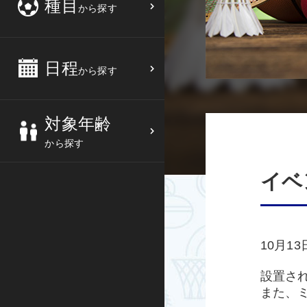
種目
から探す
3
4
5
6
バスケットボール
高校生
中部
10
11
12
13
バレーボール
大人
日程
近畿
から探す
17
18
19
20
テニス
シニア
中国
対象年齢
24
25
26
27
ソフトテニス
親子
四国
から探す
バドミントン
九州
イベ
卓球
沖縄県
ピックルボール
10月1
検索する
ダンス
設置さ
また、
ウォーキング