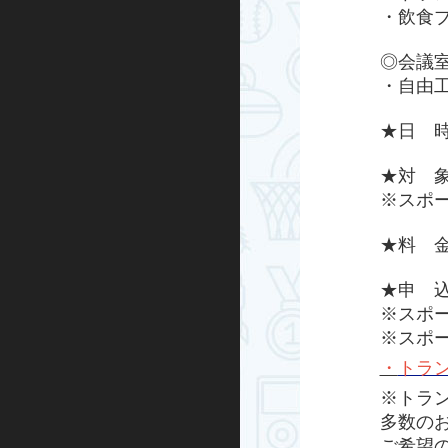
・飲食
グループエクササイズ
◎会議
シニアエクササイズ
・自由
トレーニング室プログラム
★日 時
★対 
ノルディックウォーキング
※スポ
ビクトリークリニック
★料 
オンラインプログラム
★申 
※スポ
スケートボード
※スポ
・
トラン
インライン
※トラ
多数の
BMX
ご希望