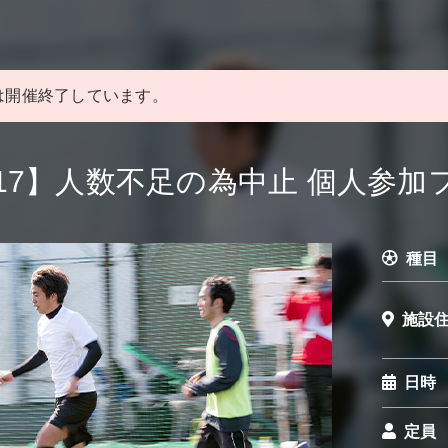
は開催終了しています。
1/17】人数不足の為中止 個人参
種目
施設
日時
定員