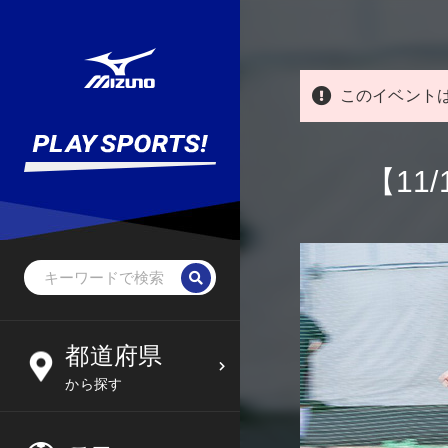
このイベント
【1
野球・ソフトボール
未就学児
北海道
都道府県
6
09
から探す
サッカー
小学生
東北
木
金
土
日
フットサル
中学生
関東