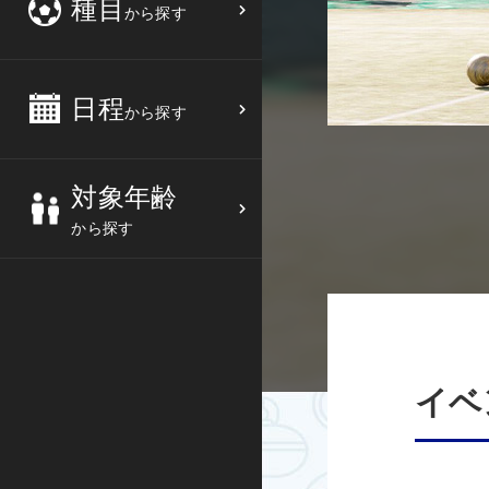
種目
から探す
3
4
5
6
バスケットボール
高校生
中部
10
11
12
13
バレーボール
大人
日程
近畿
から探す
17
18
19
20
テニス
シニア
中国
対象年齢
24
25
26
27
ソフトテニス
親子
四国
から探す
バドミントン
九州
卓球
沖縄県
ピックルボール
イベ
検索する
ダンス
ウォーキング