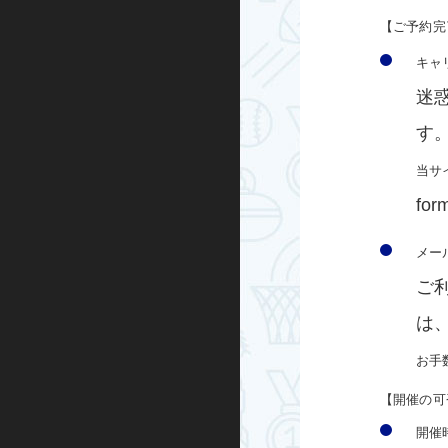
【ご予約完
グループエクササイズ
キャ
シニアエクササイズ
迷
トレーニング室プログラム
す
当サ
ノルディックウォーキング
for
ビクトリークリニック
メー
オンラインプログラム
ご
は
スケートボード
お手
インライン
【開催の可
BMX
開催