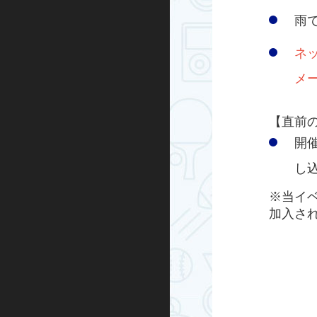
キックボード
雨
その他
ネ
メ
【直前
開催
し
※当イ
加入さ