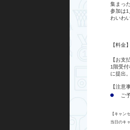
集まっ
参加は1
ハンドボール
わいわ
運動あそび
屋外プログラム
【料金
グランドゴルフ
【お支
1階受
水泳・アクア
に提出
走り方教室
【注意
ご
ミズノ・スポーツ塾
ランニング
【キャン
当日のキ
忍者学校