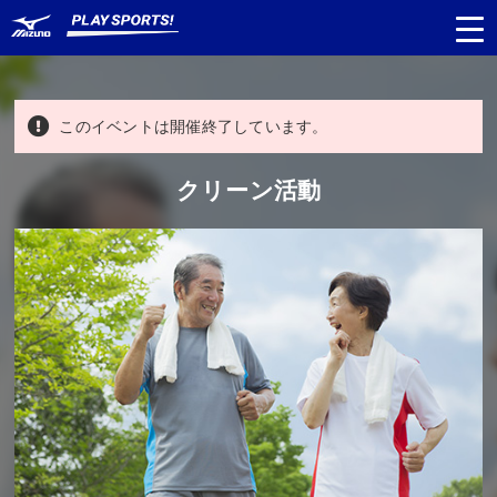
このイベントは開催終了しています。
都道府県
から探す
クリーン活動
種目
から探す
日程
から探す
対象年齢
から探す