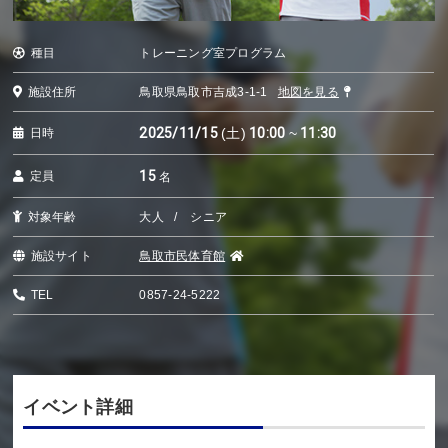
種目
トレーニング室プログラム
施設住所
鳥取県鳥取市吉成3-1-1
地図を見る
2025/11/15
(土)
10:00
~
11:30
日時
15
定員
名
対象年齢
大人
シニア
施設サイト
鳥取市民体育館
TEL
0857-24-5222
イベント詳細