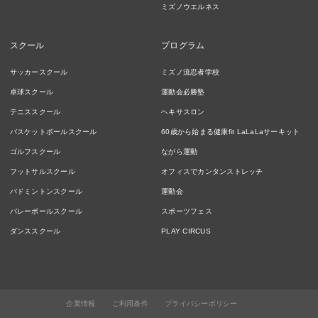
ミズノウエルネス
スクール
プログラム
サッカースクール
ミズノ流忍者学校
卓球スクール
運動会必勝塾
テニススクール
ヘキサスロン
バスケットボールスクール
60歳から始まる健康fit LaLaLaサーキット
ゴルフスクール
ながら運動
フットサルスクール
オフィスでカンタンストレッチ
バドミントンスクール
運動会
バレーボールスクール
スポーツフェス
ダンススクール
PLAY CIRCUS
企業情報
ご利用条件
プライバシーポリシー