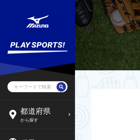
野球・ソフトボール
未就学児
北海道
都道府県
6
09
から探す
サッカー
小学生
東北
木
金
土
日
フットサル
中学生
関東