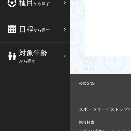
種目
から探す
3
4
5
6
バスケットボール
高校生
中部
10
11
12
13
バレーボール
大人
日程
近畿
から探す
17
18
19
20
テニス
シニア
中国
対象年齢
24
25
26
27
ソフトテニス
親子
四国
から探す
バドミントン
九州
公式SNS
卓球
沖縄県
ピックルボール
検索する
スポーツサービストップ
ダンス
施設検索
ウォーキング