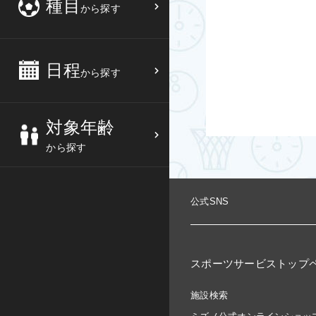
種目
から探す
3
4
5
6
バスケットボール
高校生
中部
10
11
12
13
バレーボール
大人
日程
近畿
から探す
17
18
19
20
テニス
シニア
中国
対象年齢
24
25
26
27
ソフトテニス
親子
四国
から探す
バドミントン
九州
公式SNS
卓球
沖縄県
ピックルボール
検索する
スポーツサービストップ
ダンス
施設検索
ウォーキング