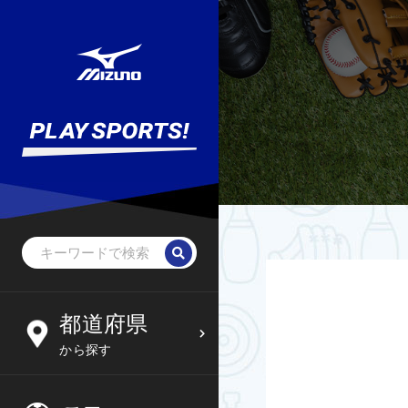
野球・ソフトボール
未就学児
北海道
都道府県
6
09
から探す
サッカー
小学生
東北
木
金
土
日
フットサル
中学生
関東