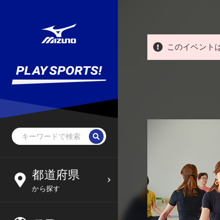
このイベント
野球・ソフトボール
未就学児
北海道
都道府県
6
09
から探す
サッカー
小学生
東北
木
金
土
日
フットサル
中学生
関東