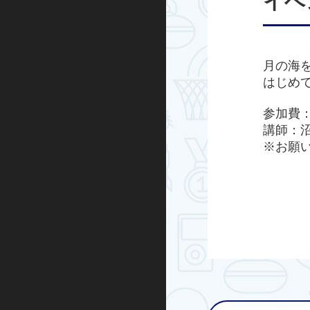
イベ
ハンドボール
運動あそび
月の海
はじめ
屋外プログラム
参加費：
グランドゴルフ
講師：
※お願
水泳・アクア
走り方教室
ミズノ・スポーツ塾
ランニング
忍者学校