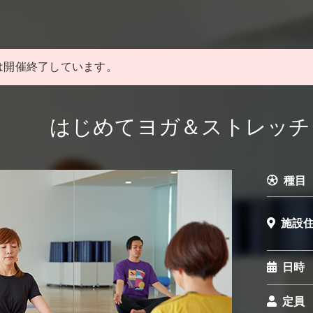
は開催終了しています。
はじめてヨガ＆ストレッチ（
種目
施設
日時
定員