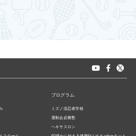
プログラム
ル
ミズノ流忍者学校
運動会必勝塾
ヘキサスロン
ルスクール
60歳から始まる健康fit LaLaLaサーキット