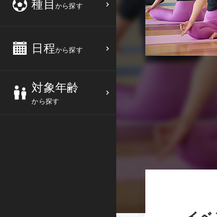
種目
から探す
3
4
5
6
バスケットボール
高校生
中部
10
11
12
13
バレーボール
大人
日程
近畿
から探す
17
18
19
20
テニス
シニア
中国
対象年齢
24
25
26
27
ソフトテニス
親子
四国
から探す
バドミントン
九州
卓球
沖縄県
ピックルボール
検索する
ダンス
ウォーキング