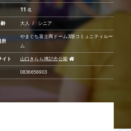
11
名
年齢
大人
シニア
やまぐち富士商ドーム3階コミュニティルー
場所
ム
サイト
山口きらら博記念公園
0836656903