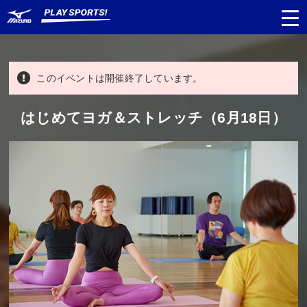
このイベントは開催終了しています。
都道府県
から探す
はじめてヨガ＆ストレッチ（6月18日）
種目
から探す
日程
から探す
対象年齢
から探す