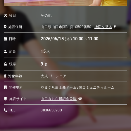
種目
その他
施設住所
山口県山口市阿知須10509番50
地図を見る
2026/06/18
(木)
10:00
~
11:00
日時
15
定員
名
9
残席
名
対象年齢
大人
シニア
開催場所
やまぐち富士商ドーム3階コミュニティルーム
施設サイト
山口きらら博記念公園
TEL
0836656903