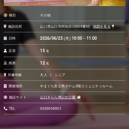
種目
その他
施設住所
山口県山口市阿知須10509番50
地図を見る
2026/06/25
(木)
10:00
~
11:00
日時
15
定員
名
12
残席
名
対象年齢
大人
シニア
開催場所
やまぐち富士商ドーム3階コミュニティルーム
施設サイト
山口きらら博記念公園
TEL
0836656903