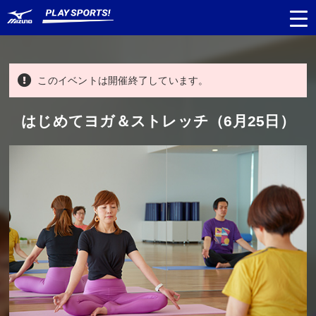
このイベントは開催終了しています。
都道府県
から探す
はじめてヨガ＆ストレッチ（6月25日）
種目
から探す
日程
から探す
対象年齢
から探す