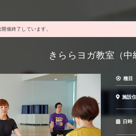
は開催終了しています。
きららヨガ教室（中
種目
施設
日時