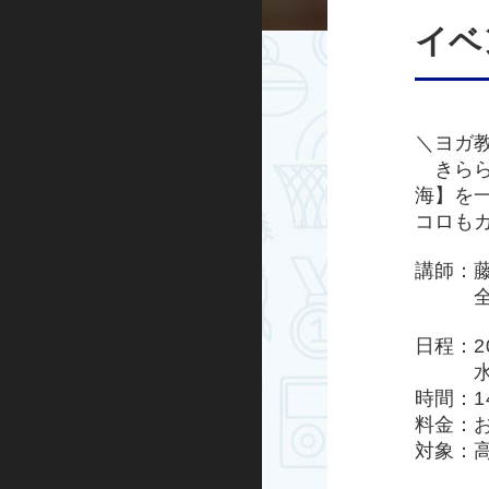
イベ
ハンドボール
運動あそび
＼ヨガ教
屋外プログラム
きらら
海】を
グランドゴルフ
コロも
水泳・アクア
講師：
全米ヨ
走り方教室
日程：2
ミズノ・スポーツ塾
水曜
時間：14
ランニング
料金：お
対象：
忍者学校