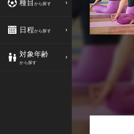
種目
から探す
3
4
5
6
バスケットボール
高校生
中部
10
11
12
13
バレーボール
大人
日程
近畿
から探す
17
18
19
20
テニス
シニア
中国
対象年齢
24
25
26
27
ソフトテニス
親子
四国
から探す
バドミントン
九州
卓球
沖縄県
ピックルボール
検索する
ダンス
ウォーキング