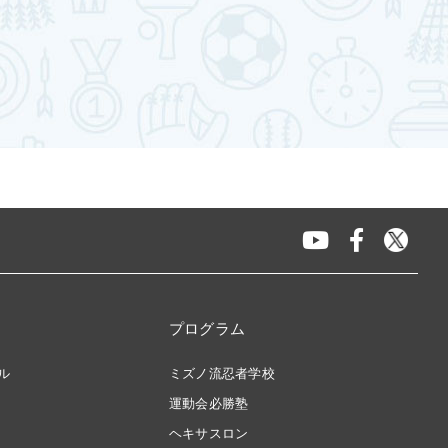
プログラム
ル
ミズノ流忍者学校
運動会必勝塾
ヘキサスロン