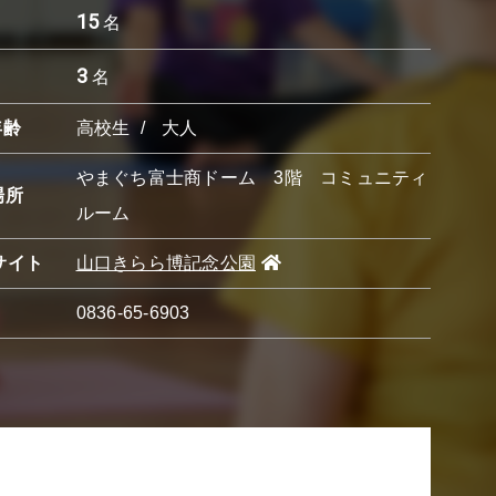
15
名
3
名
年齢
高校生
大人
やまぐち富士商ドーム 3階 コミュニティ
場所
ルーム
サイト
山口きらら博記念公園
0836-65-6903