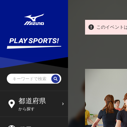
このイベント
野球・ソフトボール
未就学児
北海道
都道府県
6
09
から探す
サッカー
小学生
東北
木
金
土
日
フットサル
中学生
関東