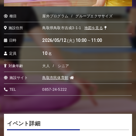
種目
屋外プログラム
グループエクササイズ
施設住所
鳥取県鳥取市吉成3-1-1
地図を見る
2026/05/12
(火)
10:00
~
11:00
日時
10
定員
名
対象年齢
大人
シニア
施設サイト
鳥取市民体育館
TEL
0857-24-5222
イベント詳細