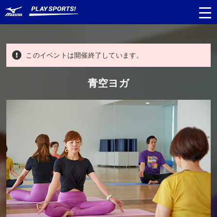
このイベントは開催終了しています。
都道府県
から探す
青空ヨガ
種目
から探す
日程
から探す
対象年齢
から探す