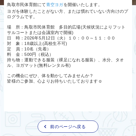
鳥取市民体育館にて
青空ヨガ
を開催いたします。
ヨガを体験したことがない方、または慣れていない方向けのプ
ログラムです。
場 所：鳥取市民体育館 多目的広場(天候状況によりフット
サルコートまたは会議室内で開催)
日 時：2026年5月12日（火）１０：００～１１：００
対 象：18歳以上(高校生不可)
定 員：10名（先着）
料 金：500円（税込）
持ち物：運動できる服装（裸足になれる服装）、水分、タオ
ル、ヨガマット(無料レンタル有)
この機会にぜひ、体を動かしてみませんか？
皆様のご参加、心よりお待ちいたしております☺
前のページへ戻る