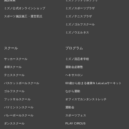
施設検索
ミズノフットサルプラザ
ミズノ公式オンラインショップ
ミズノスポーツプラザ
スポーツ施設施工・運営受託
ミズノテニスプラザ
ミズノゴルフスクール
ミズノウエルネス
スクール
プログラム
サッカースクール
ミズノ流忍者学校
卓球スクール
運動会必勝塾
テニススクール
ヘキサスロン
バスケットボールスクール
60歳から始まる健康fit LaLaLaサーキット
ゴルフスクール
ながら運動
フットサルスクール
オフィスでカンタンストレッチ
バドミントンスクール
運動会
バレーボールスクール
スポーツフェス
ダンススクール
PLAY CIRCUS