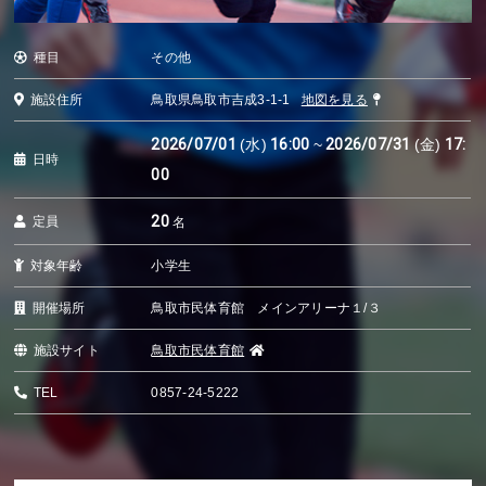
種目
その他
施設住所
鳥取県鳥取市吉成3-1-1
地図を見る
2026/07/01
(水)
16:00
~
2026/07/31
(金)
17:
日時
00
20
定員
名
対象年齢
小学生
開催場所
鳥取市民体育館 メインアリーナ１/３
施設サイト
鳥取市民体育館
TEL
0857-24-5222