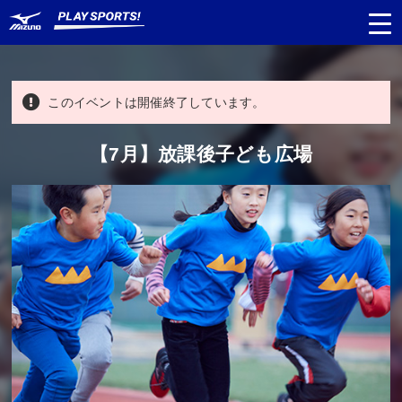
このイベントは開催終了しています。
都道府県
から探す
【7月】放課後子ども広場
種目
から探す
日程
から探す
対象年齢
から探す