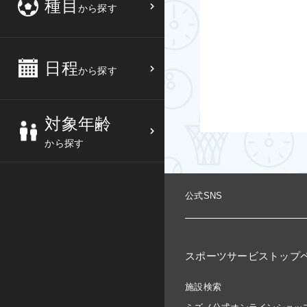
種目
から探す
3
4
5
6
バスケットボール
高校生
中部
10
11
12
13
バレーボール
大人
日程
近畿
から探す
17
18
19
20
テニス
シニア
中国
対象年齢
24
25
26
27
ソフトテニス
親子
四国
から探す
バドミントン
九州
公式SNS
卓球
沖縄県
ピックルボール
検索する
スポーツサービストップ
ダンス
施設検索
ウォーキング