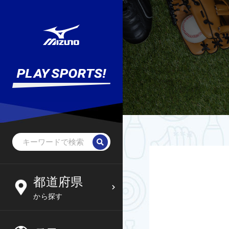
野球・ソフトボール
未就学児
北海道
都道府県
6
09
から探す
サッカー
小学生
東北
木
金
土
日
フットサル
中学生
関東