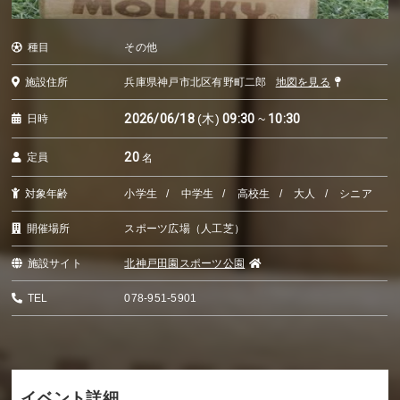
種目
その他
施設住所
兵庫県神戸市北区有野町二郎
地図を見る
2026/06/18
(木)
09:30
~
10:30
日時
20
定員
名
対象年齢
小学生
中学生
高校生
大人
シニア
開催場所
スポーツ広場（人工芝）
施設サイト
北神戸田園スポーツ公園
TEL
078-951-5901
イベント詳細