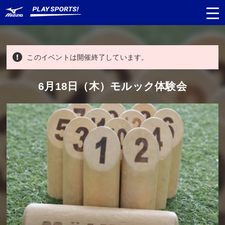
このイベントは開催終了しています。
都道府県
から探す
6月18日（木）モルック体験会
種目
から探す
日程
から探す
対象年齢
から探す