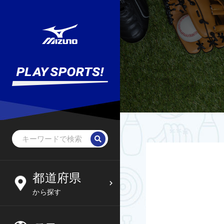
野球・ソフトボール
未就学児
北海道
都道府県
6
09
から探す
サッカー
小学生
東北
木
金
土
日
フットサル
中学生
関東