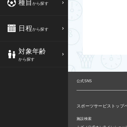
種目
から探す
3
4
5
6
バスケットボール
高校生
中部
10
11
12
13
バレーボール
大人
日程
近畿
から探す
17
18
19
20
テニス
シニア
中国
対象年齢
24
25
26
27
ソフトテニス
親子
四国
から探す
バドミントン
九州
公式SNS
卓球
沖縄県
ピックルボール
検索する
スポーツサービストップ
ダンス
施設検索
ウォーキング