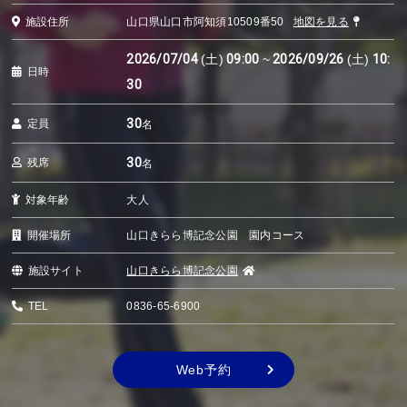
施設住所
山口県山口市阿知須10509番50
地図を見る
2026/07/04
(土)
09:00
~
2026/09/26
(土)
10:
日時
30
30
定員
名
30
残席
名
対象年齢
大人
開催場所
山口きらら博記念公園 園内コース
施設サイト
山口きらら博記念公園
TEL
0836-65-6900
Web予約