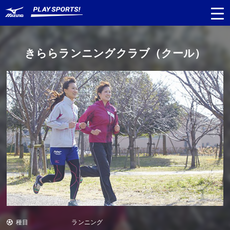
きららランニングクラブ（クール）
都道府県
から探す
種目
から探す
日程
から探す
対象年齢
から探す
種目
ランニング