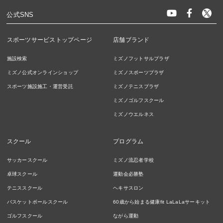
公式SNS
スポーツサービストップページ
店舗ブランド
施設検索
ミズノフットサルプラザ
ミズノ公式オンラインショップ
ミズノスポーツプラザ
スポーツ施設施工・運営受託
ミズノテニスプラザ
ミズノゴルフスクール
ミズノウエルネス
スクール
プログラム
サッカースクール
ミズノ流忍者学校
卓球スクール
運動会必勝塾
テニススクール
ヘキサスロン
バスケットボールスクール
60歳から始まる健康fit LaLaLaサーキット
ゴルフスクール
ながら運動