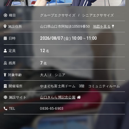
種目
グループエクササイズ
シニアエクササイズ
施設住所
山口県山口市阿知須10509番50
地図を見る
2026/08/07
(金)
10:00
~
11:00
日時
12
定員
名
7
残席
名
対象年齢
大人
シニア
開催場所
やまぐち富士商ドーム 3階 コミュニティルーム
施設サイト
山口きらら博記念公園
TEL
0836-65-6903