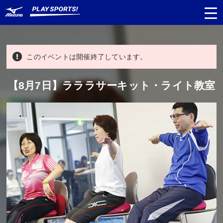
このイベントは開催終了しています。
都道府県
から探す
【8月7日】ラララサーキット・ライト教室
種目
から探す
日程
から探す
対象年齢
から探す