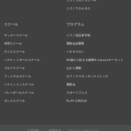
ミズノゴルフスクール
ミズノウエルネス
スクール
プログラム
サッカースクール
ミズノ流忍者学校
卓球スクール
運動会必勝塾
テニススクール
ヘキサスロン
バスケットボールスクール
60歳から始まる健康fit LaLaLaサーキット
ゴルフスクール
ながら運動
フットサルスクール
オフィスでカンタンストレッチ
バドミントンスクール
運動会
バレーボールスクール
スポーツフェス
ダンススクール
PLAY CIRCUS
企業情報
ご利用条件
プライバシーポリシー