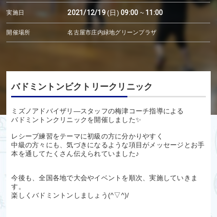
2021/12/19
(日)
09:00
~
11:00
実施日
開催場所
名古屋市庄内緑地グリーンプラザ
バドミントンビクトリークリニック
ミズノアドバイザリ―スタッフの梅津コーチ指導による
バドミントンクリニックを開催しました✨
レシーブ練習をテーマに初級の方に分かりやすく
中級の方々にも、気づきになるような項目がメッセージとお手
本を通してたくさん伝えられていました♪
今後も、全国各地で大会やイベントを順次、実施していきま
す。
楽しくバドミントンしましょう(^▽^)/