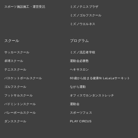
スポーツ施設施工・運営受託
ミズノテニスプラザ
ミズノゴルフスクール
ミズノウエルネス
スクール
プログラム
サッカースクール
ミズノ流忍者学校
卓球スクール
運動会必勝塾
テニススクール
ヘキサスロン
バスケットボールスクール
60歳から始まる健康fit LaLaLaサーキット
ゴルフスクール
ながら運動
フットサルスクール
オフィスでカンタンストレッチ
バドミントンスクール
運動会
バレーボールスクール
スポーツフェス
ダンススクール
PLAY CIRCUS