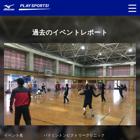
過去のイベントレポート
都道府県
から探す
種目
から探す
日程
から探す
対象年齢
から探す
イベント名
バドミントンビクトリークリニック