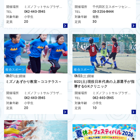
開催場所
ミズノフットサルプラザ調布
開催場所
千代田区立スポーツセンター
TEL
042-440-0945
TEL
03-3256-8444
対象年齢
小学生
対象年齢
複数
定員
20
定員
30
複合スポーツ
複合スポーツ
08/21
(金)
開催
08/22
(土)
開催
ミズノあずかり教室～ココテラス～
8/22(土)現役日本代表の上原選手が指
導するGKクリニック
開催場所
ミズノフットサルプラザ調布
開催場所
ミズノフットサルプラザ調布
TEL
042-440-0945
TEL
042-440-0945
対象年齢
小学生
対象年齢
小学生
定員
20
定員
10