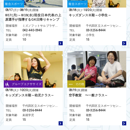
複合スポーツ
複合スポーツ
08/17
(月)
~
08/19
(水)
開催
08/18
(火)
~
10/20
(火)
開催
8/17(月)～8/19(水)現役日本代表の上
キッズダンスⅢ期～小学生～
原選手が指導するGK日帰りキャンプ
開催場所
ミズノフットサルプラザ調布
開催場所
千代田区立スポーツセンター
TEL
042-440-0945
TEL
03-3256-8444
対象年齢
小学生
対象年齢
小学生
定員
10
定員
15
グループエクササイズ
その他
08/18
(火)
~
10/20
(火)
開催
08/19
(水)
開催
キッズダンスⅢ期～幼児クラス～
空手教室 〜一般クラス～
開催場所
千代田区立スポーツセンター
開催場所
千代田区立スポーツセンター
TEL
03-3256-8444
TEL
03-3256-8444
対象年齢
未就学児
対象年齢
複数
定員
15
定員
15