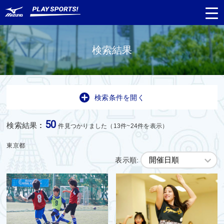
検索結果
都道府県
から探す
検索条件を開く
種目
から探す
50
検索結果
:
件見つかりました（13件~24件を表示）
日程
から探す
東京都
表示順:
対象年齢
から探す