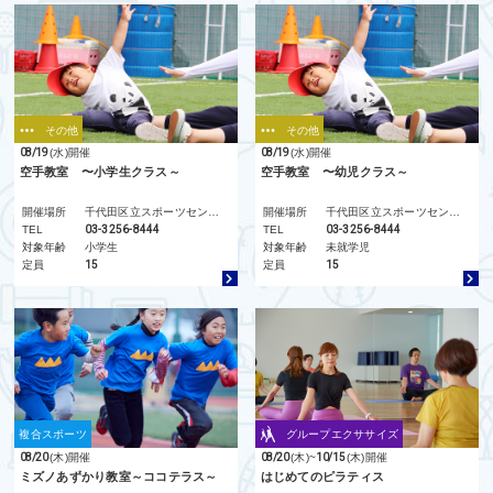
その他
その他
08/19
(水)
開催
08/19
(水)
開催
空手教室 〜小学生クラス～
空手教室 〜幼児クラス～
開催場所
千代田区立スポーツセンター
開催場所
千代田区立スポーツセンター
TEL
03-3256-8444
TEL
03-3256-8444
対象年齢
小学生
対象年齢
未就学児
定員
15
定員
15
複合スポーツ
グループエクササイズ
08/20
(木)
開催
08/20
(木)
~
10/15
(木)
開催
ミズノあずかり教室～ココテラス～
はじめてのピラティス