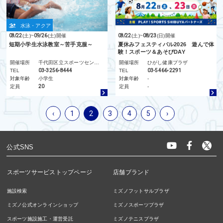
水泳・アクア
08/22
(土)
~
09/26
(土)
開催
08/22
(土)
~
08/23
(日)
開催
短期小学生水泳教室～苦手克服～
夏休みフェスティバル2026 遊んで体
験！スポーツ＆あそびDAY
開催場所
千代田区立スポーツセンター
開催場所
ひがし健康プラザ
TEL
03-3256-8444
TEL
03-5466-2291
対象年齢
小学生
対象年齢
-
定員
20
定員
-
‹
1
2
3
4
5
›
公式SNS
スポーツサービストップページ
店舗ブランド
施設検索
ミズノフットサルプラザ
ミズノ公式オンラインショップ
ミズノスポーツプラザ
スポーツ施設施工・運営受託
ミズノテニスプラザ