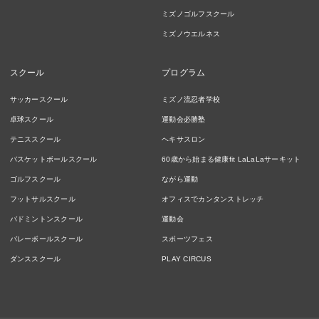
ミズノゴルフスクール
ミズノウエルネス
スクール
プログラム
サッカースクール
ミズノ流忍者学校
卓球スクール
運動会必勝塾
テニススクール
ヘキサスロン
バスケットボールスクール
60歳から始まる健康fit LaLaLaサーキット
ゴルフスクール
ながら運動
フットサルスクール
オフィスでカンタンストレッチ
バドミントンスクール
運動会
バレーボールスクール
スポーツフェス
ダンススクール
PLAY CIRCUS