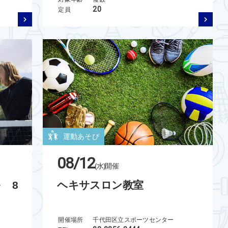
20
定員
運動あそび
08/12
(水)
開催
 8
ヘキサスロン教室
開催場所
千代田区立スポーツセンター