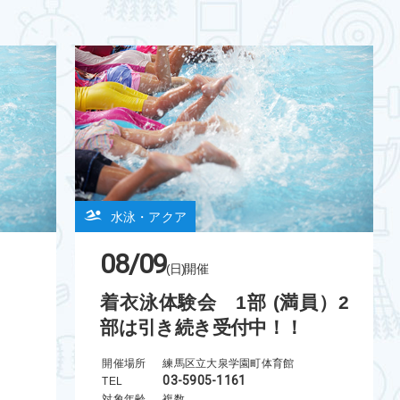
水泳・アクア
08/09
(日)
開催
着衣泳体験会 1部 (満員）2
部は引き続き受付中！！
開催場所
練馬区立大泉学園町体育館
03-5905-1161
TEL
対象年齢
複数