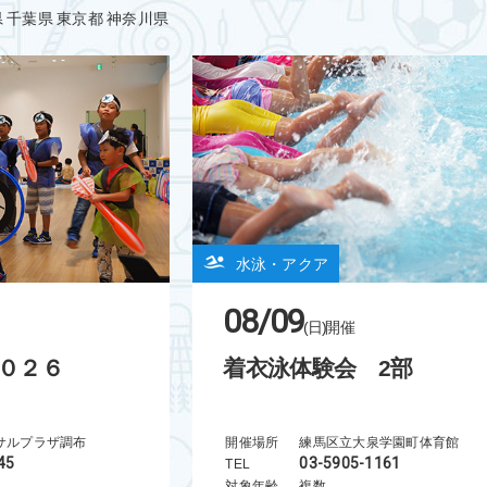
県
千葉県
東京都
神奈川県
水泳・アクア
08/09
(日)
開催
０２６
着衣泳体験会 2部
サルプラザ調布
開催場所
練馬区立大泉学園町体育館
45
03-5905-1161
TEL
対象年齢
複数