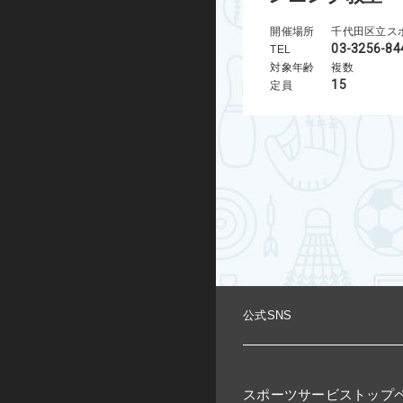
開催場所
千代田区立ス
03-3256-84
TEL
対象年齢
複数
15
定員
公式SNS
スポーツサービストップ