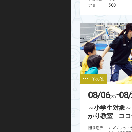
500
定員
ハンドボール
運動あそび
屋外プログラム
グランドゴルフ
水泳・アクア
その他
走り方教室
08/06
08/
~
(木)
ミズノ・スポーツ塾
～小学生対象～
ランニング
かり教室 ココ
忍者学校
開催場所
ミズノフット