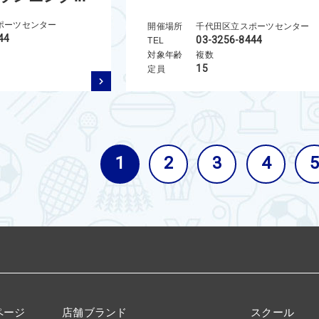
ポーツセンター
開催場所
千代田区立スポーツセンター
44
03-3256-8444
TEL
対象年齢
複数
15
定員
1
2
3
4
5
ページ
店舗ブランド
スクール