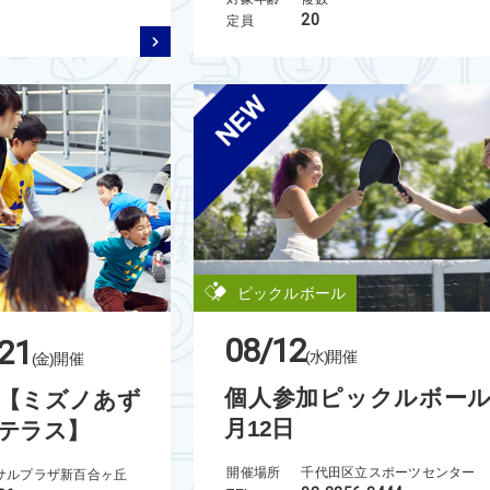
20
定員
ピックルボール
08/12
21
(水)
開催
(金)
開催
個人参加ピックルボール
【ミズノあず
月12日
テラス】
開催場所
千代田区立スポーツセンター
サルプラザ新百合ヶ丘