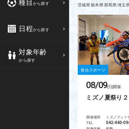
種目
から探す
茨城県
栃木県
群馬県
埼玉
3
4
5
6
バスケットボール
高校生
中部
10
11
12
13
バレーボール
大人
日程
近畿
から探す
17
18
19
20
テニス
シニア
中国
対象年齢
24
25
26
27
ソフトテニス
親子
四国
から探す
バドミントン
九州
複合スポーツ
08/09
卓球
沖縄県
(日)
開催
ミズノ夏祭り２
ピックルボール
検索する
ダンス
開催場所
ミズノフット
042-440-09
TEL
ウォーキング
対象年齢
複数