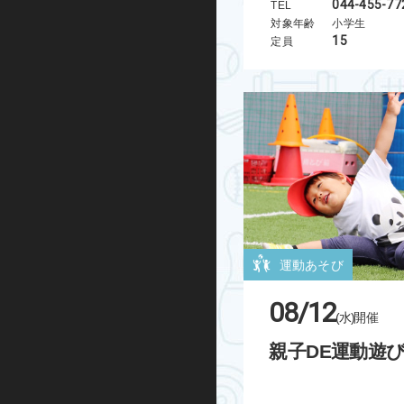
044-455-77
TEL
対象年齢
小学生
グループエクササイズ
15
定員
シニアエクササイズ
トレーニング室プログラム
ノルディックウォーキング
ビクトリークリニック
オンラインプログラム
運動あそび
スケートボード
08/12
(水)
開催
インライン
親子DE運動遊
BMX