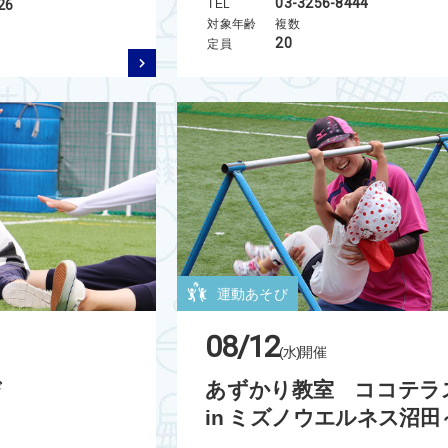
03-3256-8444
26
TEL
対象年齢
複数
20
定員
運動あそび
08/12
(水)
開催
び
あずかり教室 ココテラ
in ミズノウエルネス沼田