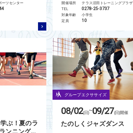
ポーツセンター
開催場所
テラス沼田トレーニングプラザ
44
0278-25-3737
TEL
対象年齢
小学生
10
定員
グループエクササイズ
08/02
09/27
~
(日)
(日)
開催
学ぶ！夏のラ
たのしくジャズダンス
ンニング...