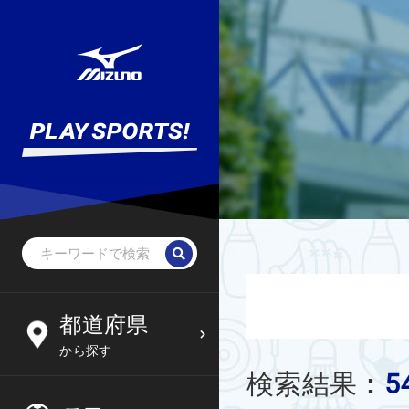
野球・ソフトボール
未就学児
北海道
都道府県
6
09
から探す
サッカー
小学生
東北
5
検索結果
:
木
金
土
日
フットサル
中学生
関東