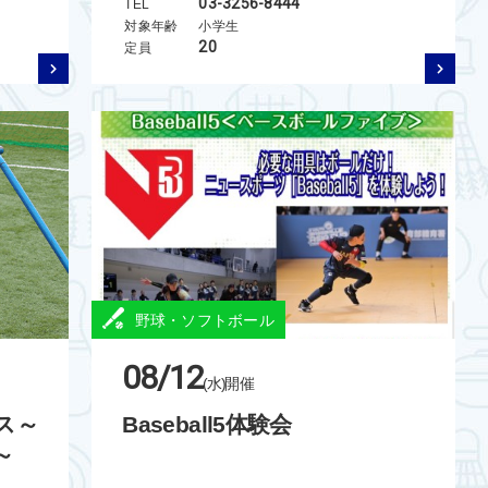
03-3256-8444
TEL
対象年齢
小学生
20
定員
野球・ソフトボール
08/12
(水)
開催
ス～
Baseball5体験会
～