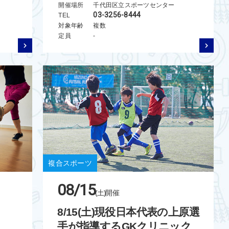
開催場所
千代田区立スポーツセンター
03-3256-8444
TEL
対象年齢
複数
定員
-
複合スポーツ
08/15
(土)
開催
8/15(土)現役日本代表の上原選
手が指導するGKクリニック