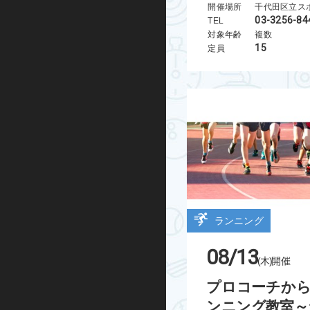
開催場所
千代田区立ス
キックボード
03-3256-84
TEL
対象年齢
複数
15
定員
その他
ランニング
08/13
(木)
開催
プロコーチから
ンニング教室～ラ