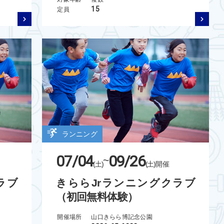
15
定員
ランニング
07/04
09/26
~
(土)
(土)
開催
ラブ
きららJrランニングクラブ
（初回無料体験）
開催場所
山口きらら博記念公園