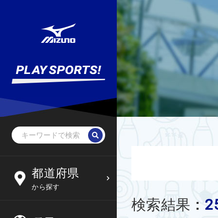
野球・ソフトボール
未就学児
北海道
都道府県
6
09
から探す
サッカー
小学生
東北
2
検索結果
:
木
金
土
日
フットサル
中学生
関東