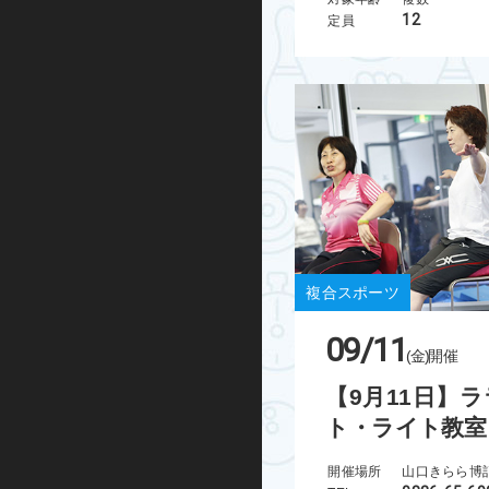
12
定員
ハンドボール
運動あそび
屋外プログラム
グランドゴルフ
水泳・アクア
複合スポーツ
走り方教室
09/11
(金)
開催
ミズノ・スポーツ塾
【9月11日】
ランニング
ト・ライト教室
忍者学校
開催場所
山口きらら博