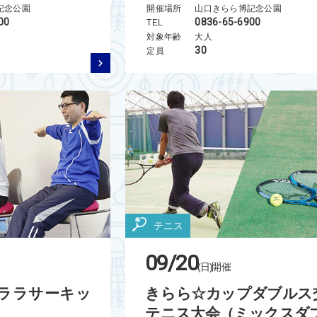
記念公園
開催場所
山口きらら博記念公園
00
0836-65-6900
TEL
対象年齢
大人
30
定員
テニス
09/20
(日)
開催
ラララサーキッ
きらら☆カップダブルス
テニス大会（ミックスダブ.