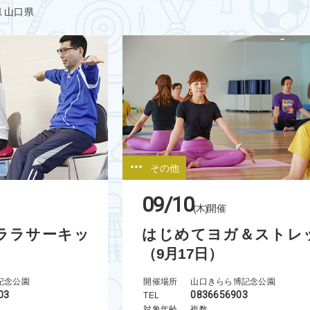
県
山口県
その他
09/10
(木)
開催
ララサーキッ
はじめてヨガ＆ストレ
（9月17日）
記念公園
開催場所
山口きらら博記念公園
03
0836656903
TEL
対象年齢
複数