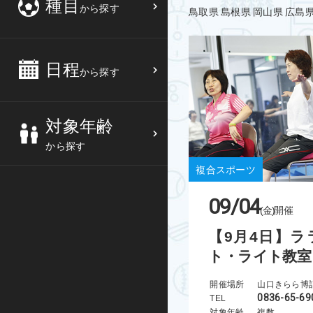
種目
から探す
鳥取県
島根県
岡山県
広島
3
4
5
6
バスケットボール
高校生
中部
10
11
12
13
バレーボール
大人
日程
近畿
から探す
17
18
19
20
テニス
シニア
中国
対象年齢
24
25
26
27
ソフトテニス
親子
四国
から探す
バドミントン
九州
複合スポーツ
09/04
卓球
沖縄県
(金)
開催
【9月4日】ラ
ピックルボール
ト・ライト教室
検索する
ダンス
開催場所
山口きらら博
0836-65-69
TEL
ウォーキング
対象年齢
複数