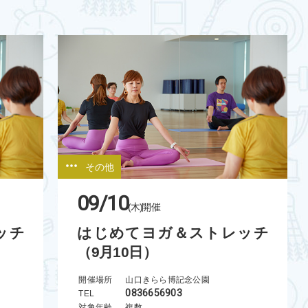
その他
09/10
(木)
開催
ッチ
はじめてヨガ＆ストレッチ
（9月10日）
開催場所
山口きらら博記念公園
0836656903
TEL
対象年齢
複数