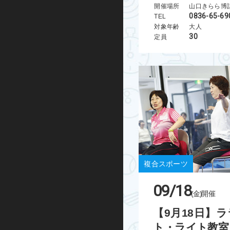
開催場所
山口きらら博
キックボード
0836-65-69
TEL
対象年齢
大人
30
定員
その他
複合スポーツ
09/18
(金)
開催
【9月18日】
ト・ライト教室