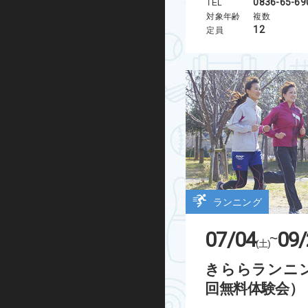
0836-65-69
TEL
対象年齢
複数
グループエクササイズ
12
定員
シニアエクササイズ
トレーニング室プログラム
ノルディックウォーキング
ビクトリークリニック
オンラインプログラム
ランニング
スケートボード
07/04
09/
~
(土)
インライン
きららランニン
回無料体験会）
BMX