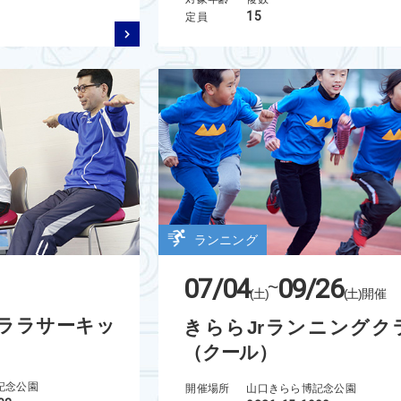
15
定員
ランニング
07/04
09/26
~
(土)
(土)
開催
ラララサーキッ
きららJrランニングク
（クール）
記念公園
開催場所
山口きらら博記念公園