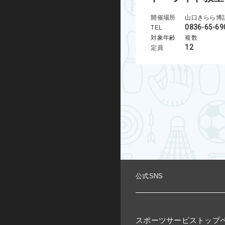
開催場所
山口きらら博
0836-65-69
TEL
対象年齢
複数
12
定員
公式SNS
スポーツサービストップ