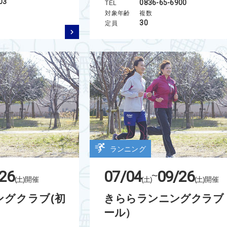
03
0836-65-6900
TEL
対象年齢
複数
30
定員
ランニング
26
07/04
09/26
~
(土)
開催
(土)
(土)
開催
グクラブ(初
きららランニングクラブ
ール）