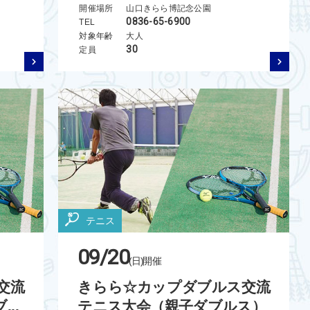
開催場所
山口きらら博記念公園
0836-65-6900
TEL
対象年齢
大人
30
定員
テニス
09/20
(日)
開催
交流
きらら☆カップダブルス交流
..
テニス大会（親子ダブルス）