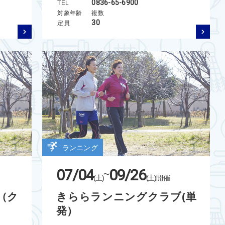
0836-65-6900
TEL
対象年齢
複数
30
定員
ランニング
07/04
09/26
~
(土)
(土)
開催
（ク
きららランニングクラブ(単
発）