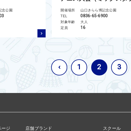
記念公園
開催場所
山口きらら博記念公園
03
0836-65-6900
TEL
対象年齢
大人
16
定員
‹
1
2
3
ページ
店舗ブランド
スクール