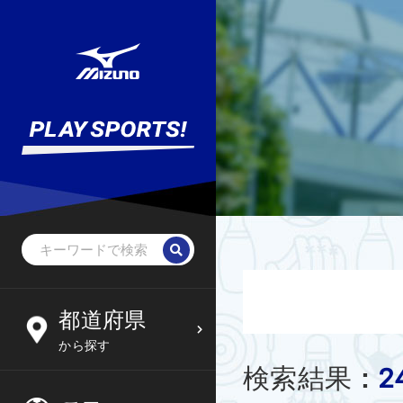
野球・ソフトボール
未就学児
北海道
都道府県
6
09
から探す
サッカー
小学生
東北
2
検索結果
:
木
金
土
日
フットサル
中学生
関東