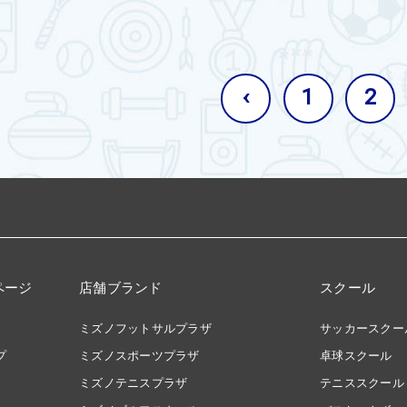
‹
1
2
ページ
店舗ブランド
スクール
ミズノフットサルプラザ
サッカースクー
プ
ミズノスポーツプラザ
卓球スクール
ミズノテニスプラザ
テニススクール