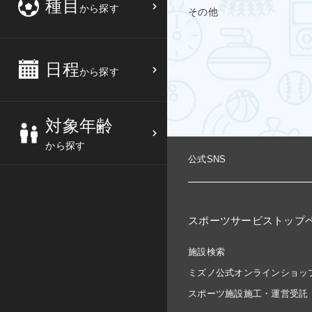
種目
から探す
その他
3
4
5
6
バスケットボール
高校生
中部
10
11
12
13
バレーボール
大人
日程
近畿
から探す
17
18
19
20
テニス
シニア
中国
対象年齢
24
25
26
27
ソフトテニス
親子
四国
から探す
公式SNS
バドミントン
九州
卓球
沖縄県
スポーツサービストップ
ピックルボール
施設検索
検索する
ダンス
ミズノ公式オンラインショッ
スポーツ施設施工・運営受託
ウォーキング