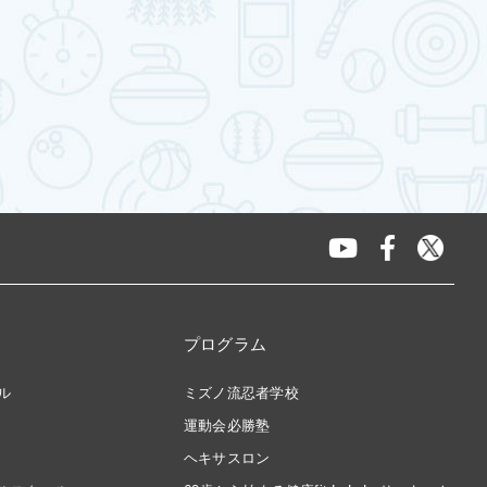
プログラム
ル
ミズノ流忍者学校
運動会必勝塾
ヘキサスロン