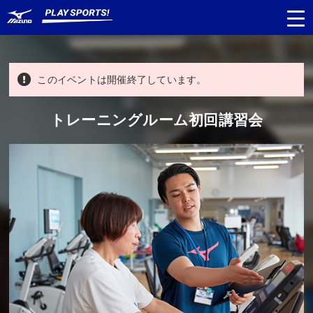
このイベントは開催終了しています。
都道府県
から探す
トレーニングルーム初回講習会
種目
から探す
日程
から探す
対象年齢
から探す