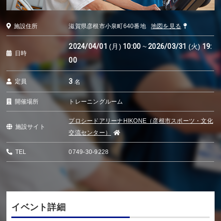
施設住所
滋賀県彦根市小泉町640番地
地図を見る
2024/04/01
(月)
10:00
~
2026/03/31
(火)
19:
日時
00
3
定員
名
開催場所
トレーニングルーム
プロシードアリーナHIKONE（彦根市スポーツ・文化
施設サイト
交流センター）
TEL
0749-30-9228
イベント詳細