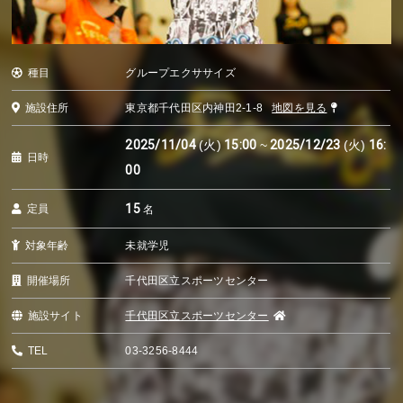
種目
グループエクササイズ
施設住所
東京都千代田区内神田2-1-8
地図を見る
2025/11/04
(火)
15:00
~
2025/12/23
(火)
16:
日時
00
15
定員
名
対象年齢
未就学児
開催場所
千代田区立スポーツセンター
施設サイト
千代田区立スポーツセンター
TEL
03-3256-8444