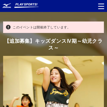
このイベントは開催終了しています。
都道府県
から探す
【追加募集】キッズダンスⅣ期～幼児クラ
ス～
種目
から探す
日程
から探す
対象年齢
から探す