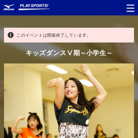
このイベントは開催終了しています。
都道府県
から探す
キッズダンスⅤ期～小学生～
種目
から探す
日程
から探す
対象年齢
から探す