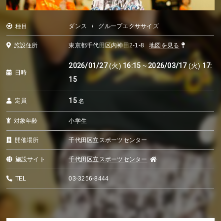
種目
ダンス
グループエクササイズ
施設住所
東京都千代田区内神田2-1-8
地図を見る
2026/01/27
(火)
16:15
~
2026/03/17
(火)
17:
日時
15
15
定員
名
対象年齢
小学生
開催場所
千代田区立スポーツセンター
施設サイト
千代田区立スポーツセンター
TEL
03-3256-8444