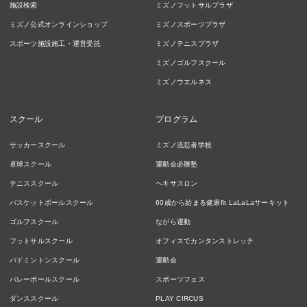
施設検索
ミズノフットサルプラザ
ミズノ公式オンラインショップ
ミズノスポーツプラザ
スポーツ施設施工・運営受託
ミズノテニスプラザ
ミズノゴルフスクール
ミズノウエルネス
スクール
プログラム
サッカースクール
ミズノ流忍者学校
卓球スクール
運動会必勝塾
テニススクール
ヘキサスロン
バスケットボールスクール
60歳から始まる健康fit LaLaLaサーキット
ゴルフスクール
ながら運動
フットサルスクール
オフィスでカンタンストレッチ
バドミントンスクール
運動会
バレーボールスクール
スポーツフェス
ダンススクール
PLAY CIRCUS