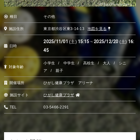
種目
その他
施設住所
東京都渋谷区東3-14-13
地図を見る
2025/11/01
(土)
15:15
~
2025/12/20
(土)
16:
日時
45
小学生
中学生
高校生
大人
シニ
対象年齢
ア
親子
開催場所
ひがし健康プラザ アリーナ
施設サイト
ひがし健康プラザ
TEL
03-5466-2291