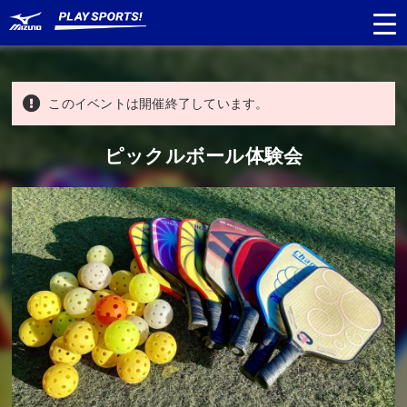
このイベントは開催終了しています。
都道府県
から探す
ピックルボール体験会
種目
から探す
日程
から探す
対象年齢
から探す