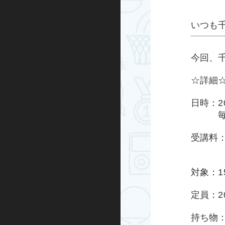
ハンドボール
いつも
運動あそび
今回、
屋外プログラム
☆詳細
グランドゴルフ
日時：2
毎週日曜
水泳・アクア
受講料：
走り方教室
区民5
ミズノ・スポーツ塾
対象：1
ランニング
定員：2
忍者学校
持ち物