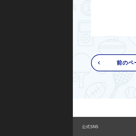
キックボード
その他
前のペ
公式SNS