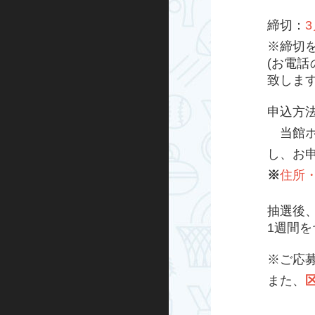
グループエクササイズ
締切：
※締切
シニアエクササイズ
(お電
致しま
トレーニング室プログラム
申込方
ノルディックウォーキング
当館ホ
し、お
ビクトリークリニック
※
住所
オンラインプログラム
抽選後
1週間
スケートボード
※ご応
インライン
また、
BMX