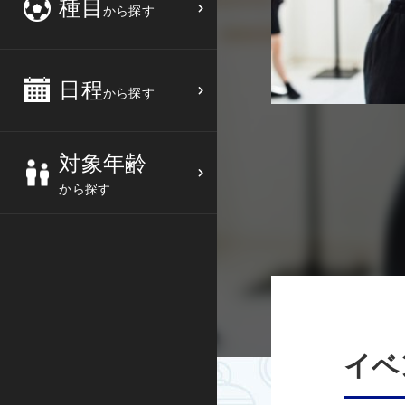
種目
から探す
3
4
5
6
バスケットボール
高校生
中部
10
11
12
13
バレーボール
大人
日程
近畿
から探す
17
18
19
20
テニス
シニア
中国
対象年齢
24
25
26
27
ソフトテニス
親子
四国
から探す
バドミントン
九州
卓球
沖縄県
ピックルボール
検索する
ダンス
イベ
ウォーキング