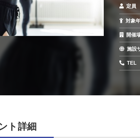
定員
対象
開催
施設
TEL
ント詳細