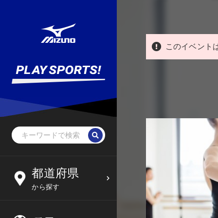
このイベント
野球・ソフトボール
未就学児
北海道
都道府県
6
09
から探す
サッカー
小学生
東北
木
金
土
日
フットサル
中学生
関東