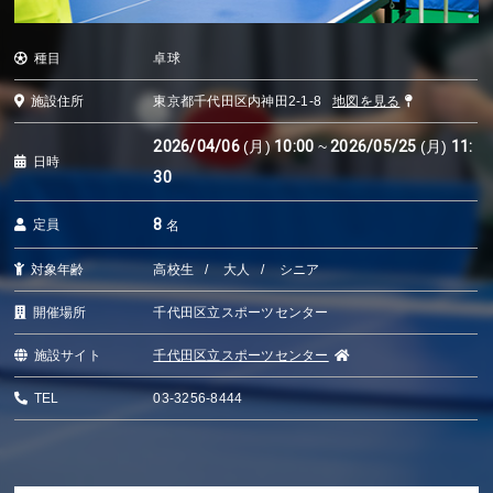
種目
卓球
施設住所
東京都千代田区内神田2-1-8
地図を見る
2026/04/06
(月)
10:00
~
2026/05/25
(月)
11:
日時
30
8
定員
名
対象年齢
高校生
大人
シニア
開催場所
千代田区立スポーツセンター
施設サイト
千代田区立スポーツセンター
TEL
03-3256-8444