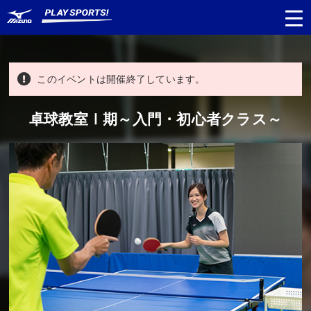
このイベントは開催終了しています。
都道府県
から探す
卓球教室Ⅰ期～入門・初心者クラス～
種目
から探す
日程
から探す
対象年齢
から探す