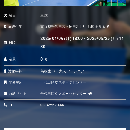
種目
卓球
施設住所
東京都千代田区内神田2-1-8
地図を見る
2026/04/06
(月)
13:00
~
2026/05/25
(月)
14:
日時
30
8
定員
名
対象年齢
高校生
大人
シニア
開催場所
千代田区立スポーツセンター
施設サイト
千代田区立スポーツセンター
TEL
03-3256-8444