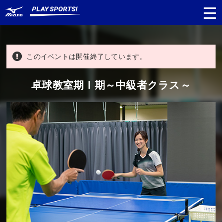
このイベントは開催終了しています。
都道府県
から探す
卓球教室期Ⅰ期～中級者クラス～
種目
から探す
日程
から探す
対象年齢
から探す