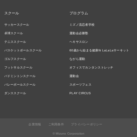
スクール
プログラム
サッカースクール
ミズノ流忍者学校
卓球スクール
運動会必勝塾
テニススクール
ヘキサスロン
バスケットボールスクール
60歳から始まる健康fit LaLaLaサーキット
ゴルフスクール
ながら運動
フットサルスクール
オフィスでカンタンストレッチ
バドミントンスクール
運動会
バレーボールスクール
スポーツフェス
ダンススクール
PLAY CIRCUS
企業情報
ご利用条件
プライバシーポリシー
© Mizuno Corporation