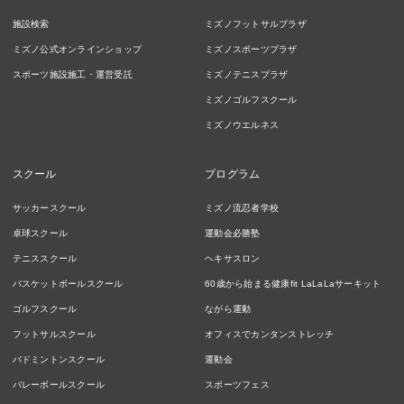
施設検索
ミズノフットサルプラザ
ミズノ公式オンラインショップ
ミズノスポーツプラザ
スポーツ施設施工・運営受託
ミズノテニスプラザ
ミズノゴルフスクール
ミズノウエルネス
スクール
プログラム
サッカースクール
ミズノ流忍者学校
卓球スクール
運動会必勝塾
テニススクール
ヘキサスロン
バスケットボールスクール
60歳から始まる健康fit LaLaLaサーキット
ゴルフスクール
ながら運動
フットサルスクール
オフィスでカンタンストレッチ
バドミントンスクール
運動会
バレーボールスクール
スポーツフェス