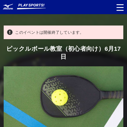
このイベントは開催終了しています。
都道府県
から探す
ピックルボール教室（初心者向け）6月17
日
種目
から探す
日程
から探す
対象年齢
から探す