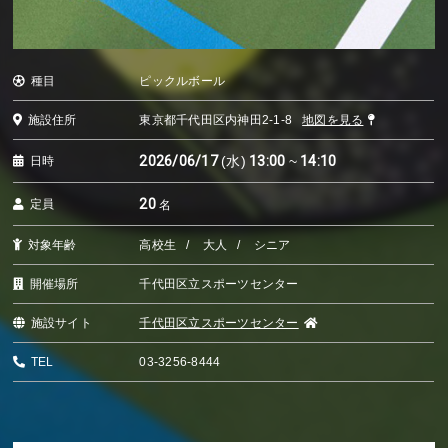
種目
ピックルボール
施設住所
東京都千代田区内神田2-1-8
地図を見る
2026/06/17
(水)
13:00
~
14:10
日時
20
定員
名
対象年齢
高校生
大人
シニア
開催場所
千代田区立スポーツセンター
施設サイト
千代田区立スポーツセンター
TEL
03-3256-8444