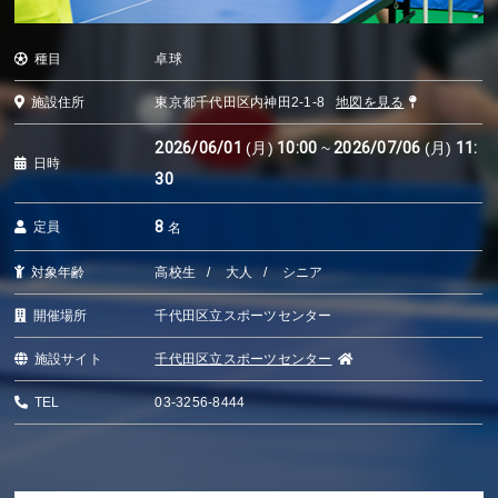
種目
卓球
施設住所
東京都千代田区内神田2-1-8
地図を見る
2026/06/01
(月)
10:00
~
2026/07/06
(月)
11:
日時
30
8
定員
名
対象年齢
高校生
大人
シニア
開催場所
千代田区立スポーツセンター
施設サイト
千代田区立スポーツセンター
TEL
03-3256-8444