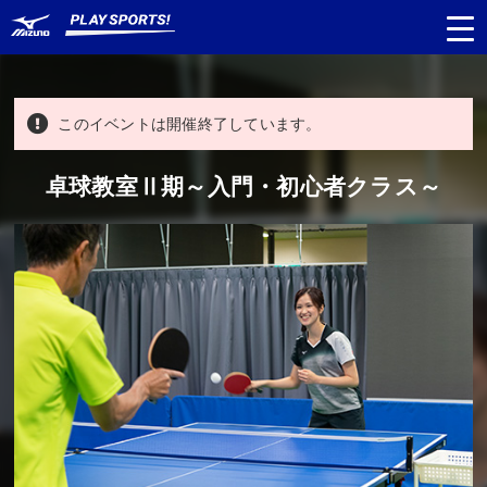
このイベントは開催終了しています。
都道府県
から探す
卓球教室Ⅱ期～入門・初心者クラス～
種目
から探す
日程
から探す
対象年齢
から探す