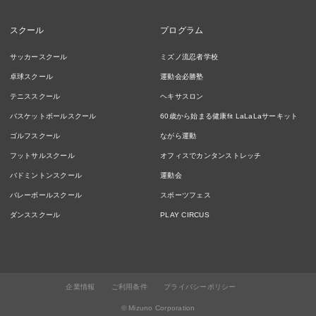
スクール
プログラム
サッカースクール
ミズノ流忍者学校
卓球スクール
運動会必勝塾
テニススクール
ヘキサスロン
バスケットボールスクール
60歳から始まる健康fit LaLaLaサーキット
ゴルフスクール
ながら運動
フットサルスクール
オフィスでカンタンストレッチ
バドミントンスクール
運動会
バレーボールスクール
スポーツフェス
ダンススクール
PLAY CIRCUS
企業情報
ご利用条件
プライバシーポリシー
© Mizuno Corporation