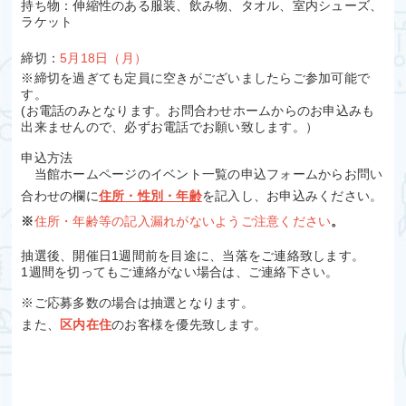
持ち物：伸縮性のある服装、飲み物、タオル、室内シューズ、
ラケット
締切：
5月18日（月）
※締切を過ぎても定員に空きがございましたらご参加可能で
す。
(お電話のみとなります。お問合わせホームからのお申込みも
出来ませんので、必ずお電話でお願い致します。）
申込方法
当館ホームページのイベント一覧の申込フォームからお問い
合わせの欄に
住所・性別・年齢
を記入し、お申込みください。
※
住所・年齢等
の記入漏れがないようご注意ください
。
抽選後、開催日1週間前を目途に、当落をご連絡致します。
1週間を切ってもご連絡がない場合は、ご連絡下さい。
※ご応募多数の場合は抽選となります。
また、
区内在住
のお客様を優先致します。