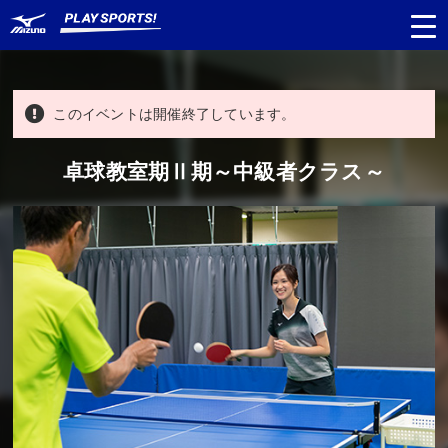
このイベントは開催終了しています。
都道府県
から探す
卓球教室期Ⅱ期～中級者クラス～
種目
から探す
日程
から探す
対象年齢
から探す