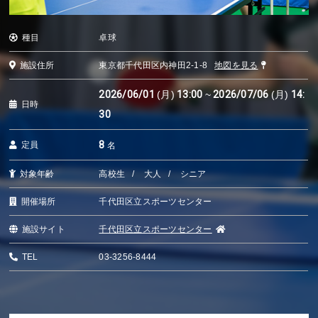
種目
卓球
施設住所
東京都千代田区内神田2-1-8
地図を見る
2026/06/01
(月)
13:00
~
2026/07/06
(月)
14:
日時
30
8
定員
名
対象年齢
高校生
大人
シニア
開催場所
千代田区立スポーツセンター
施設サイト
千代田区立スポーツセンター
TEL
03-3256-8444