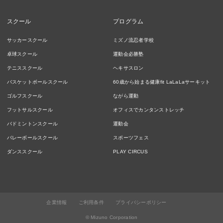
スクール
プログラム
サッカースクール
ミズノ流忍者学校
卓球スクール
運動会必勝塾
テニススクール
ヘキサスロン
バスケットボールスクール
60歳から始まる健康fit LaLaLaサーキット
ゴルフスクール
ながら運動
フットサルスクール
オフィスでカンタンストレッチ
バドミントンスクール
運動会
バレーボールスクール
スポーツフェス
ダンススクール
PLAY CIRCUS
企業情報
ご利用条件
プライバシーポリシー
© Mizuno Corporation