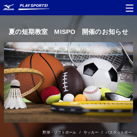
夏の短期教室 MISPO 開催のお知らせ
都道府県
から探す
種目
から探す
日程
から探す
対象年齢
から探す
野球・ソフトボール
サッカー
バスケットボー