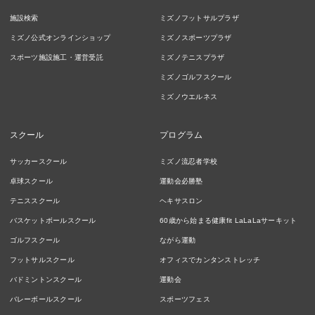
施設検索
ミズノフットサルプラザ
ミズノ公式オンラインショップ
ミズノスポーツプラザ
スポーツ施設施工・運営受託
ミズノテニスプラザ
ミズノゴルフスクール
ミズノウエルネス
スクール
プログラム
サッカースクール
ミズノ流忍者学校
卓球スクール
運動会必勝塾
テニススクール
ヘキサスロン
バスケットボールスクール
60歳から始まる健康fit LaLaLaサーキット
ゴルフスクール
ながら運動
フットサルスクール
オフィスでカンタンストレッチ
バドミントンスクール
運動会
バレーボールスクール
スポーツフェス