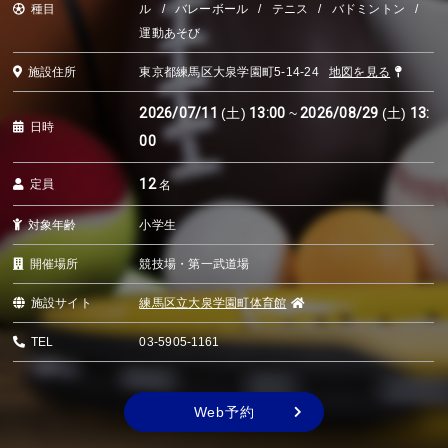
種目
ル
バレーボール
テニス
バドミントン
運動あそび
施設住所
東京都練馬区大泉学園町5-14-24
地図を見る
2026/07/11
(土)
13:00
~
2026/08/29
(土)
13:
日時
00
12
定員
名
対象年齢
小学生
開催場所
競技場・第一武道場
施設サイト
練馬区立大泉学園町体育館
TEL
03-5905-1161
Web予約