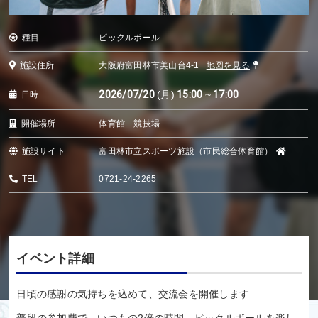
種目
ピックルボール
施設住所
大阪府富田林市美山台4-1
地図を見る
2026/07/20
(月)
15:00
~
17:00
日時
開催場所
体育館 競技場
施設サイト
富田林市立スポーツ施設（市民総合体育館）
TEL
0721-24-2265
イベント詳細
日頃の感謝の気持ちを込めて、交流会を開催します