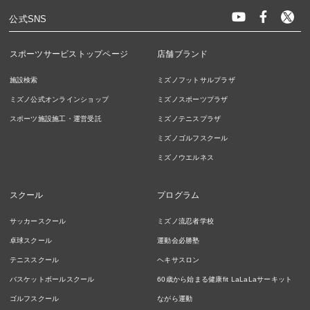
公式SNS
スポーツサービストップページ
店舗ブランド
施設検索
ミズノフットサルプラザ
ミズノ公式オンラインショップ
ミズノスポーツプラザ
スポーツ施設施工・運営受託
ミズノテニスプラザ
ミズノゴルフスクール
ミズノウエルネス
スクール
プログラム
サッカースクール
ミズノ流忍者学校
卓球スクール
運動会必勝塾
テニススクール
ヘキサスロン
バスケットボールスクール
60歳から始まる健康fit LaLaLaサーキット
ゴルフスクール
ながら運動