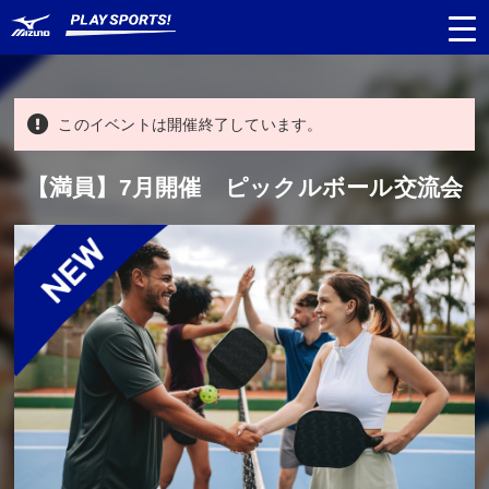
このイベントは開催終了しています。
都道府県
から探す
【満員】7月開催 ピックルボール交流会
種目
から探す
日程
から探す
対象年齢
から探す