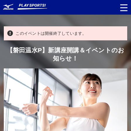
このイベントは開催終了しています。
都道府県
から探す
【磐田温水P】新講座開講＆イベントのお
知らせ！
種目
から探す
日程
から探す
対象年齢
から探す