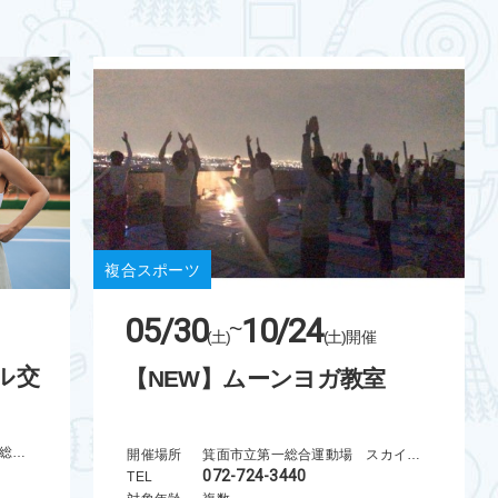
複合スポーツ
05/30
10/24
~
(土)
(土)
開催
ル交
【NEW】ムーンヨガ教室
富田林市立スポーツ施設（市民総合体育館）
開催場所
箕面市立第一総合運動場 スカイアリーナ
072-724-3440
TEL