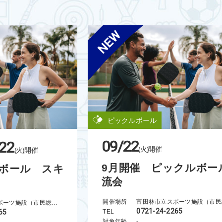
ピックルボール
09/22
22
(火)
開催
(火)
開催
9月開催 ピックルボー
ボール スキ
流会
開催場所
富田林市立スポーツ施設（市民総合体育館）
0721-24-2265
65
TEL
対象年齢
-