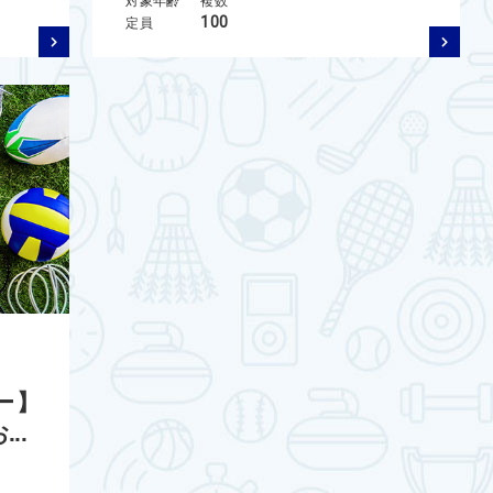
対象年齢
複数
100
定員
ー】
..