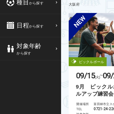
種目
から探す
大阪府
3
4
5
6
バスケットボール
高校生
中部
10
11
12
13
バレーボール
大人
日程
近畿
から探す
17
18
19
20
テニス
シニア
中国
対象年齢
24
25
26
27
ソフトテニス
親子
四国
から探す
バドミントン
九州
ピックルボール
09/15
09/
卓球
沖縄県
~
(火)
9月 ピックル
ピックルボール
ルアップ練習会
検索する
ダンス
開催場所
0721-24-22
TEL
ウォーキング