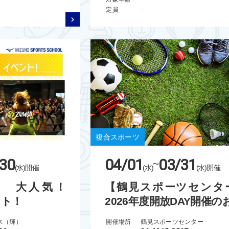
定員
-
複合スポーツ
30
04/01
03/31
~
(水)
開催
(水)
(水)
開催
！ 大人気！
【鶴見スポーツセンタ
ント！
2026年度開放DAY開催のお.
ス（輝）
開催場所
鶴見スポーツセンター