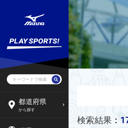
野球・ソフトボール
未就学児
北海道
都道府県
6
09
から探す
サッカー
小学生
東北
1
検索結果
:
木
金
土
日
フットサル
中学生
関東