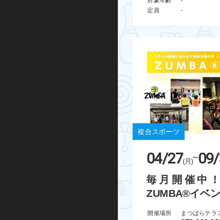
対象年齢
-
定員
-
ハンドボール
運動あそび
屋外プログラム
グランドゴルフ
水泳・アクア
複合スポーツ
走り方教室
04/27
09/
~
(月)
ミズノ・スポーツ塾
毎月開催中
ランニング
ZUMBA®イベ
忍者学校
開催場所
まつばらテラ