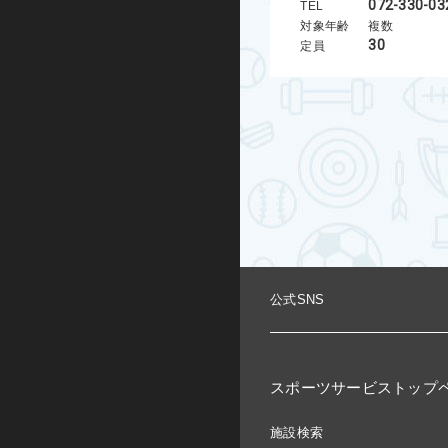
072-330-03
TEL
対象年齢
複数
グループエクササイズ
30
定員
シニアエクササイズ
トレーニング室プログラム
ノルディックウォーキング
ビクトリークリニック
オンラインプログラム
公式SNS
スケートボード
インライン
スポーツサービストップ
BMX
施設検索