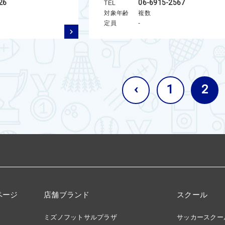
26
06-6915-2567
TEL
対象年齢
複数
定員
-
‹
1
2
ページ
店舗ブランド
スクール
ミズノフットサルプラザ
サッカースクー