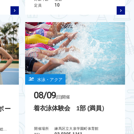
10
定員
水泳・アクア
08/09
(日)
開催
着衣泳体験会 1部 (満員）
ボー
開催場所
練馬区立大泉学園町体育館
富田林市立スポーツ施設（市民総合体育館）