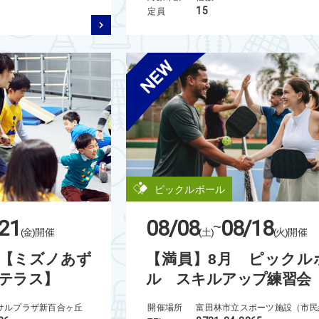
15
定員
ピックルボール
21
08/08
08/18
~
(金)
開催
(土)
(火)
開催
【ミズノあず
【満員】8月 ピックル
テラス】
ル スキルアップ練習会
サルプラザ新百合ヶ丘
開催場所