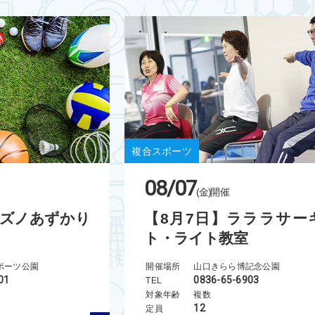
複合スポーツ
08/07
(金)
開催
ミズノあずかり
【8月7日】ラララサー
ト・ライト教室
ポーツ公園
開催場所
山口きらら博記念公園
01
0836-65-6903
TEL
対象年齢
複数
12
定員