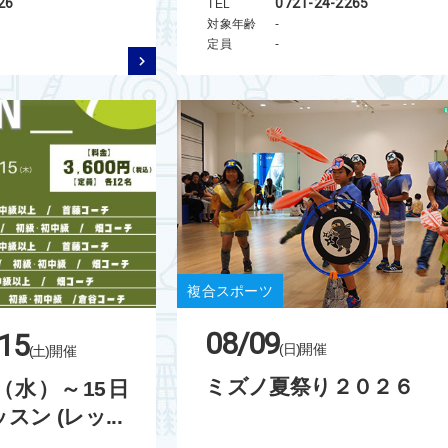
26
0721-24-2265
TEL
対象年齢
-
定員
-
複合スポーツ
08/09
15
(日)
開催
(土)
開催
ミズノ夏祭り２０２６
日（水）～15日
スン (レッ...