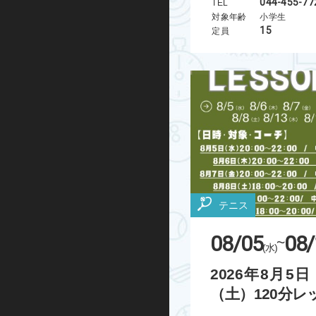
044-455-77
TEL
キックボード
対象年齢
小学生
15
定員
その他
テニス
08/05
08/
~
(水)
2026年8月5
（土）120分レッ