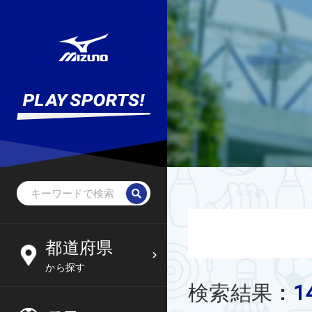
野球・ソフトボール
未就学児
北海道
都道府県
6
09
から探す
サッカー
小学生
東北
1
検索結果
:
木
金
土
日
フットサル
中学生
関東