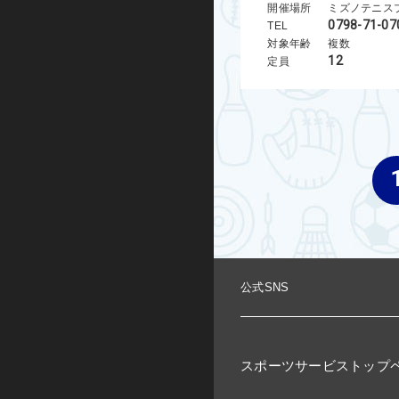
開催場所
ミズノテニス
0798-71-07
TEL
対象年齢
複数
12
定員
公式SNS
スポーツサービストップ