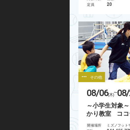
20
定員
グループエクササイズ
シニアエクササイズ
トレーニング室プログラム
ノルディックウォーキング
ビクトリークリニック
その他
オンラインプログラム
08/06
08/
~
スケートボード
(木)
～小学生対象～
インライン
かり教室 ココ
BMX
開催場所
ミズノフット