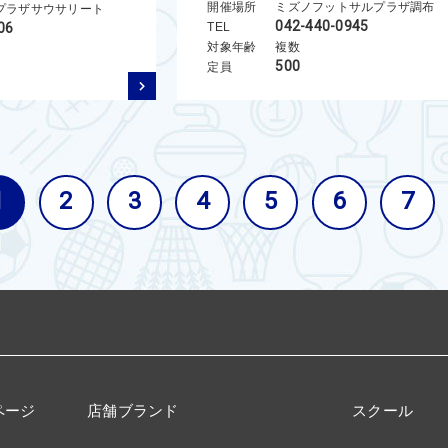
開催場所
ミズノフットサルプラザ調布
プラザサウサリート
042-440-0945
06
TEL
対象年齢
複数
500
定員
1
2
3
4
5
6
7
ページ
店舗ブランド
スクール