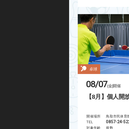
ハンドボール
運動あそび
屋外プログラム
グランドゴルフ
水泳・アクア
卓球
走り方教室
08/07
(金)
開催
ミズノ・スポーツ塾
【8月】個人開
ランニング
開催場所
鳥取市民体育
0857-24-52
TEL
忍者学校
対象年齢
複数