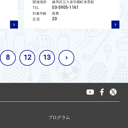
開催場所
練馬区立大泉学園町体育館
03-5905-1161
TEL
対象年齢
複数
20
定員
8
12
13
›
プログラム