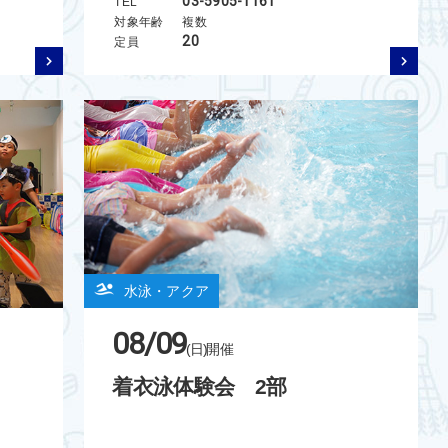
03-5905-1161
TEL
対象年齢
複数
20
定員
水泳・アクア
08/09
(日)
開催
着衣泳体験会 2部