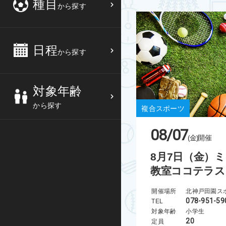
種目
から探す
3
4
5
6
バスケットボール
高校生
中部
10
11
12
13
バレーボール
大人
日程
近畿
から探す
17
18
19
20
テニス
シニア
中国
対象年齢
24
25
26
27
ソフトテニス
親子
四国
から探す
複合スポーツ
バドミントン
九州
08/07
(金)
開催
卓球
沖縄県
8月7日（金）
教室ココテラス
ピックルボール
検索する
開催場所
北神戸田園ス
ダンス
078-951-59
TEL
対象年齢
小学生
ウォーキング
20
定員