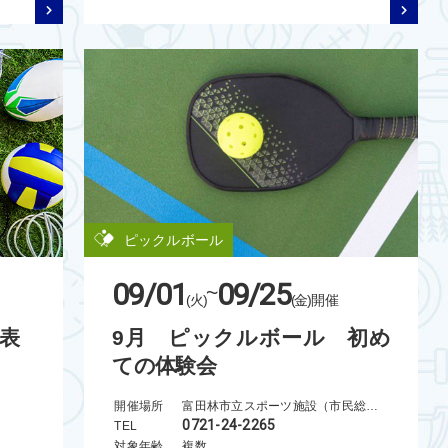
ピックルボール
09/01
09/25
~
(火)
(金)
開催
定表
9月 ピックルボール 初め
ての体験会
開催場所
富田林市立スポーツ施設（市民総合体育館）
0721-24-2265
TEL
対象年齢
複数