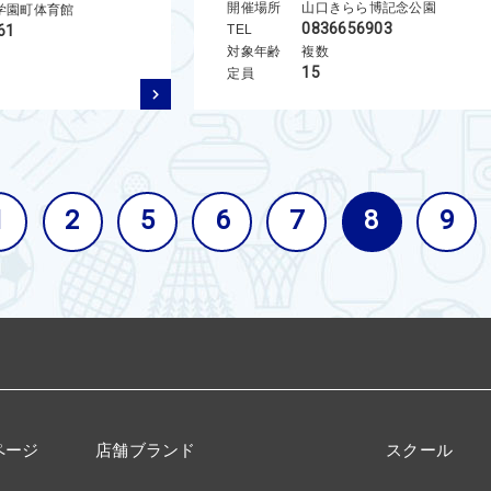
開催場所
山口きらら博記念公園
学園町体育館
0836656903
61
TEL
対象年齢
複数
15
定員
1
2
5
6
7
8
9
ページ
店舗ブランド
スクール