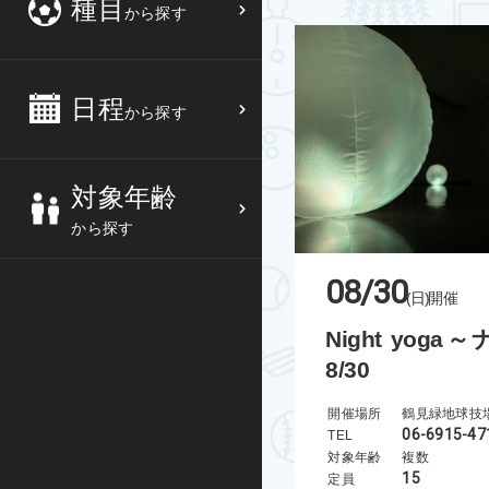
種目
から探す
3
4
5
6
バスケットボール
高校生
中部
10
11
12
13
バレーボール
大人
日程
近畿
から探す
17
18
19
20
テニス
シニア
中国
対象年齢
24
25
26
27
ソフトテニス
親子
四国
から探す
バドミントン
九州
08/30
(日)
開催
卓球
沖縄県
Night yog
8/30
ピックルボール
検索する
開催場所
ダンス
06-6915-47
TEL
対象年齢
複数
ウォーキング
15
定員