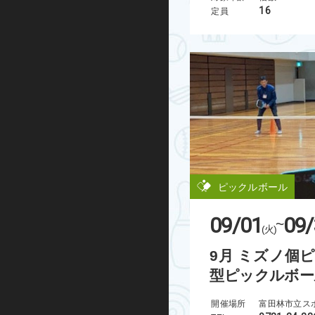
16
定員
グループエクササイズ
シニアエクササイズ
トレーニング室プログラム
ノルディックウォーキング
ビクトリークリニック
ピックルボール
オンラインプログラム
09/01
09/
~
スケートボード
(火)
9月 ミズノ個
インライン
型ピックルボー
BMX
開催場所