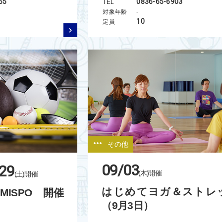
65
0836-65-6903
TEL
対象年齢
-
10
定員
その他
09/03
29
(木)
開催
(土)
開催
はじめてヨガ＆ストレ
ISPO 開催
（9月3日）