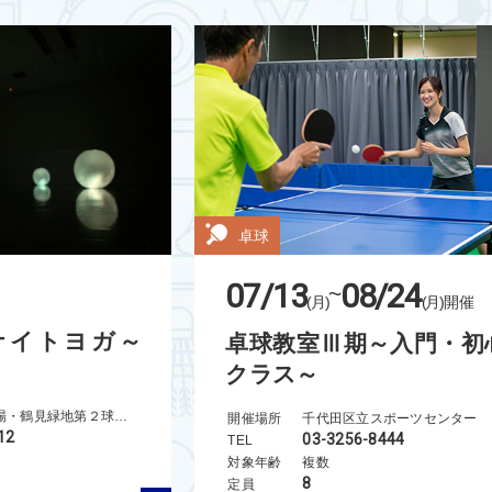
卓球
07/13
08/24
~
(月)
(月)
開催
a～ナイトヨガ～
卓球教室Ⅲ期～入門・初
クラス～
鶴見緑地球技場・鶴見緑地第２球技場・鶴見緑地第２運動場
開催場所
千代田区立スポーツセンター
12
03-3256-8444
TEL
対象年齢
複数
8
定員