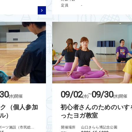
定員
-
30
09/02
09/30
~
(水)
開催
(水)
(水)
開催
ピク（個人参加
初心者さんのためのいす
ル）
ったヨガ教室
富田林市立スポーツ施設（市民総合体育館）
開催場所
山口きらら博記念公園