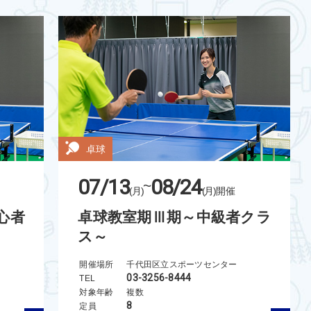
卓球
07/13
08/24
~
(月)
(月)
開催
心者
卓球教室期Ⅲ期～中級者クラ
ス～
開催場所
千代田区立スポーツセンター
03-3256-8444
TEL
対象年齢
複数
8
定員