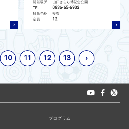
開催場所
山口きらら博記念公園
0836-65-6903
TEL
対象年齢
複数
12
定員
10
11
12
13
›
プログラム