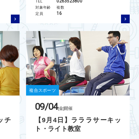
0263523800
TEL
対象年齢
複数
16
定員
複合スポーツ
09/04
(金)
開催
ッチ
【9月4日】ラララサーキッ
ト・ライト教室