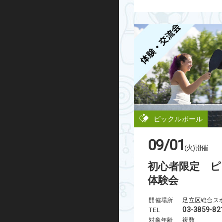
ハンドボール
運動あそび
屋外プログラム
グランドゴルフ
水泳・アクア
ピックルボール
走り方教室
09/01
(火)
開催
ミズノ・スポーツ塾
初心者限定 ピ
体験会
ランニング
開催場所
足立区総合ス
03-3859-82
TEL
忍者学校
対象年齢
複数