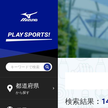
野球・ソフトボール
未就学児
北海道
都道府県
6
09
から探す
サッカー
小学生
東北
1
検索結果
:
木
金
土
日
フットサル
中学生
関東