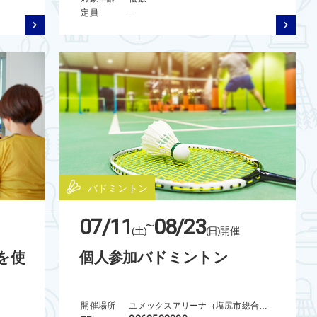
定員
-
バドミントン
07/11
08/23
~
(土)
(日)
開催
を使
個人参加バドミントン
開催場所
ユメックスアリーナ（塩尻市総合体育館）