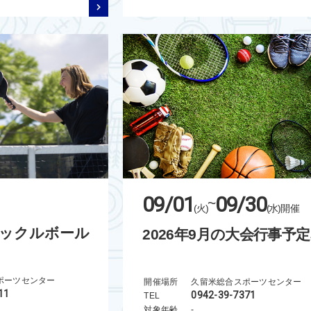
09/01
09/30
~
(火)
(水)
開催
ックルボール
2026年9月の大会行事予
ポーツセンター
開催場所
久留米総合スポーツセンター
11
0942-39-7371
TEL
対象年齢
-