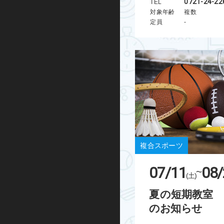
0721-24-22
TEL
キックボード
対象年齢
複数
定員
-
その他
複合スポーツ
07/11
08/
~
(土)
夏の短期教室 M
のお知らせ