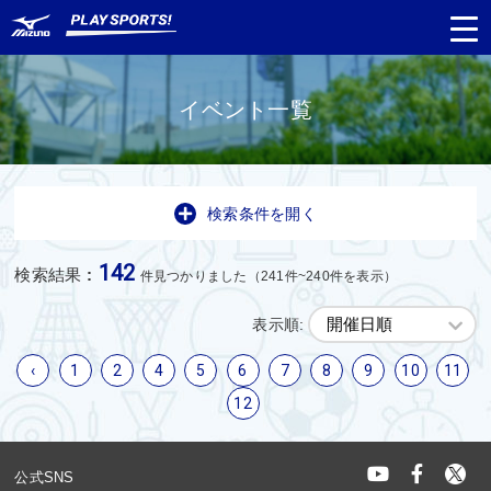
イベント一覧
都道府県
から探す
検索条件を開く
種目
から探す
142
検索結果
:
件見つかりました（241件~240件を表示）
日程
から探す
表示順:
対象年齢
から探す
‹
1
2
4
5
6
7
8
9
10
11
12
公式SNS