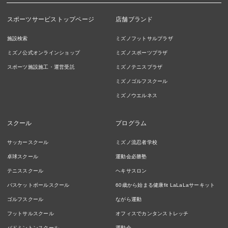
スポーツサービストップページ
店舗ブランド
施設検索
ミズノフットサルプラザ
ミズノ公式オンラインショップ
ミズノスポーツプラザ
スポーツ施設施工・運営受託
ミズノテニスプラザ
ミズノゴルフスクール
ミズノウエルネス
スクール
プログラム
サッカースクール
ミズノ流忍者学校
卓球スクール
運動会必勝塾
テニススクール
ヘキサスロン
バスケットボールスクール
60歳から始まる健康fit LaLaLaサーキット
ゴルフスクール
ながら運動
フットサルスクール
オフィスでカンタンストレッチ
バドミントンスクール
運動会